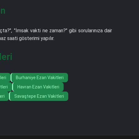
ın
çta?", "İmsak vakti ne zaman?" gibi sorularınıza dair
z saati gösterimi yapılır.
leri
leri
Burhaniye Ezan Vakitleri
leri
Havran Ezan Vakitleri
eri
Savaştepe Ezan Vakitleri