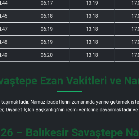
4:44
06:17
13:19
17:
4:45
06:18
13:18
17:
4:47
06:19
13:18
17:
4:48
06:19
13:18
17:
4:49
06:20
13:18
17:
vaştepe Ezan Vakitleri ve N
taşımaktadır. Namaz ibadetlerini zamanında yerine getirmek istey
ler, Diyanet İşleri Başkanlığı’nın resmi verilerine dayanmaktadır 
26 – Balıkesir Savaştepe Na