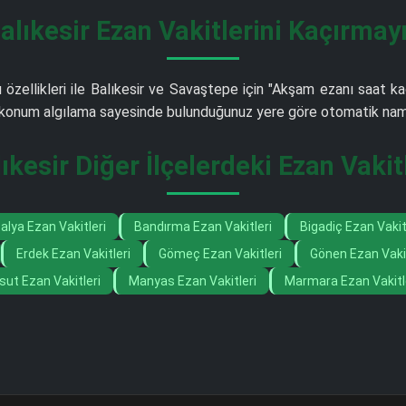
alıkesir Ezan Vakitlerini Kaçırmay
 özellikleri ile Balıkesir ve Savaştepe için "Akşam ezanı saat ka
iş konum algılama sayesinde bulunduğunuz yere göre otomatik nama
ıkesir Diğer İlçelerdeki Ezan Vakit
alya Ezan Vakitleri
Bandırma Ezan Vakitleri
Bigadiç Ezan Vakit
Erdek Ezan Vakitleri
Gömeç Ezan Vakitleri
Gönen Ezan Vakit
sut Ezan Vakitleri
Manyas Ezan Vakitleri
Marmara Ezan Vakitl