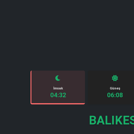
İmsak
Güneş
04:32
06:08
BALIKE