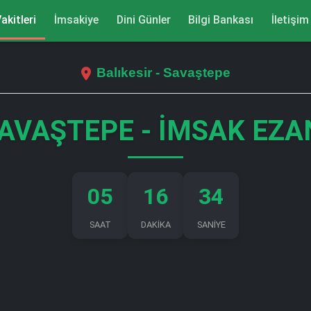
akitleri
İmsakiye
Dini Günler
Bilgi Bankası
İletişim
Balıkesir - Savaştepe
AVAŞTEPE - İMSAK EZA
05
16
33
SAAT
DAKİKA
SANİYE