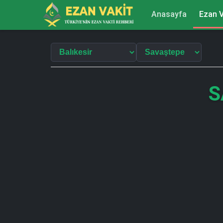
Anasayfa
Ezan V
S