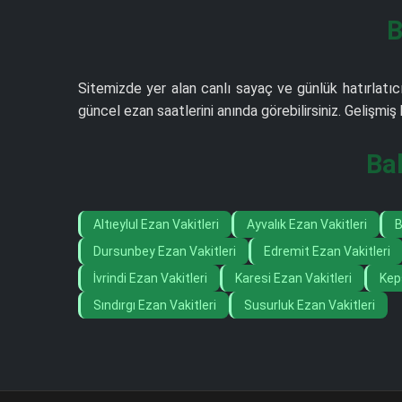
B
Sitemizde yer alan canlı sayaç ve günlük hatırlatıcı
güncel ezan saatlerini anında görebilirsiniz. Gelişm
Bal
Altıeylul Ezan Vakitleri
Ayvalık Ezan Vakitleri
B
Dursunbey Ezan Vakitleri
Edremit Ezan Vakitleri
İvrindi Ezan Vakitleri
Karesi Ezan Vakitleri
Kep
Sındırgı Ezan Vakitleri
Susurluk Ezan Vakitleri