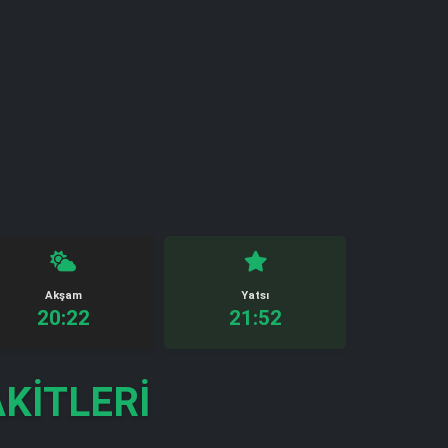
Akşam
Yatsı
20:22
21:52
KITLERI