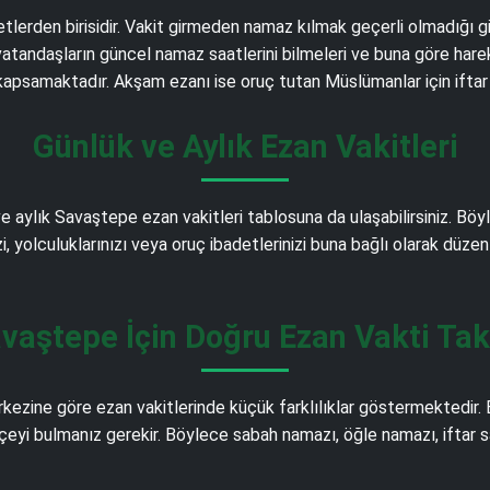
detlerden birisidir. Vakit girmeden namaz kılmak geçerli olmadığı 
tandaşların güncel namaz saatlerini bilmeleri ve buna göre harek
i kapsamaktadır. Akşam ezanı ise oruç tutan Müslümanlar için iftar
Günlük ve Aylık Ezan Vakitleri
e aylık Savaştepe ezan vakitleri tablosuna da ulaşabilirsiniz. Bö
izi, yolculuklarınızı veya oruç ibadetlerinizi buna bağlı olarak düzen
vaştepe İçin Doğru Ezan Vakti Tak
kezine göre ezan vakitlerinde küçük farklılıklar göstermektedir
çeyi bulmanız gerekir. Böylece sabah namazı, öğle namazı, iftar sa