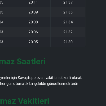
05
20:11
21:37
05
20:09
21:35
04
20:08
21:34
03
20:06
21:32
03
20:05
21:30
amaz Saatleri
enler için Savaştepe ezan vakitleri düzenli olarak
ve her gün otomatik bir şekilde güncellenmektedir.
maz Vakitleri