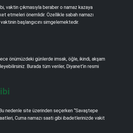
gibi, vaktin çıkmasıyla beraber o namaz kazaya
et etmeleri önemlidir. Özellikle sabah namazı
 vaktinin başlangıcını simgelemektedir.
ylece önümüzdeki günlerde imsak, öğle, ikindi, akşam
leyebilirsiniz. Burada tüm veriler, Diyanet’in resmi
ibi
. Bu nedenle site üzerinden seçerken “Savaştepe
atleri, Cuma namazı saati gibi ibadetlerinizde vakit