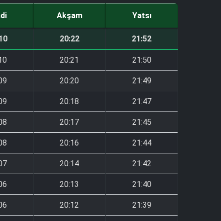
ndi
Akşam
Yatsı
10
20:22
21:52
10
20:21
21:50
09
20:20
21:49
09
20:18
21:47
08
20:17
21:45
08
20:16
21:44
07
20:14
21:42
06
20:13
21:40
06
20:12
21:39