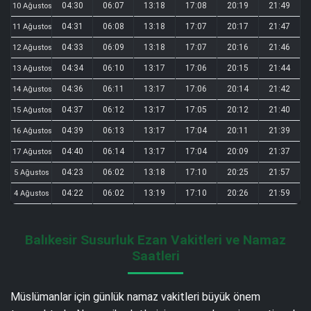
04:30
06:07
13:18
17:08
20:19
21:49
10 Ağustos
04:31
06:08
13:18
17:07
20:17
21:47
11 Ağustos
04:33
06:09
13:18
17:07
20:16
21:46
12 Ağustos
04:34
06:10
13:17
17:06
20:15
21:44
13 Ağustos
04:36
06:11
13:17
17:06
20:14
21:42
14 Ağustos
04:37
06:12
13:17
17:05
20:12
21:40
15 Ağustos
04:39
06:13
13:17
17:04
20:11
21:39
16 Ağustos
04:40
06:14
13:17
17:04
20:09
21:37
17 Ağustos
04:23
06:02
13:18
17:10
20:25
21:57
5 Ağustos
04:22
06:02
13:19
17:10
20:26
21:59
4 Ağustos
Balıkesir Susurluk Ezan Vakitleri ve Namaz
Saatleri
Müslümanlar için günlük namaz vakitleri büyük önem