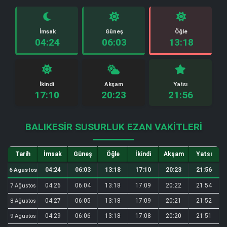
İmsak
Güneş
Öğle
04:24
06:03
13:18
İkindi
Akşam
Yatsı
17:10
20:23
21:56
BALIKESIR SUSURLUK EZAN VAKITLERI
Tarih
İmsak
Güneş
Öğle
İkindi
Akşam
Yatsı
04:24
06:03
13:18
17:10
20:23
21:56
6 Ağustos
04:26
06:04
13:18
17:09
20:22
21:54
7 Ağustos
04:27
06:05
13:18
17:09
20:21
21:52
8 Ağustos
04:29
06:06
13:18
17:08
20:20
21:51
9 Ağustos