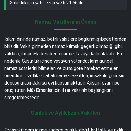
Susurluk için yatsı ezan vakti 21:56’dir.
Namaz Vakitlerinin Önemi
İslam dininde namaz, belirli vakitlere bağlanmış ibadetlerden
birisidir. Vakit girmeden namaz kılmak geçerli olmadığı gibi,
vaktin çıkmasıyla beraber o namaz kazaya kalmaktadır. Bu
nedenle Susurluk içinde yaşayan vatandaşların güncel
namaz saatlerini bilmeleri ve buna göre hareket etmeleri
önemlidir. Özellikle sabah namazı vakitleri, imsak ile güneşin
doğuşu arasındaki süreyi kapsamaktadır. Akşam ezanı ise
oruç tutan Müslümanlar için iftar vaktinin başlangıcını
simgelemektedir.
Günlük ve Aylık Ezan Vakitleri
Ezanvakit.com içinde sadece günlük değil, haftalık ve aylık