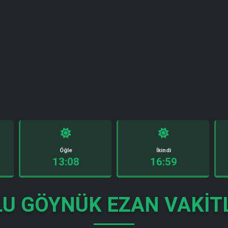
Öğle
İkindi
13:08
16:59
U GÖYNÜK EZAN VAKIT