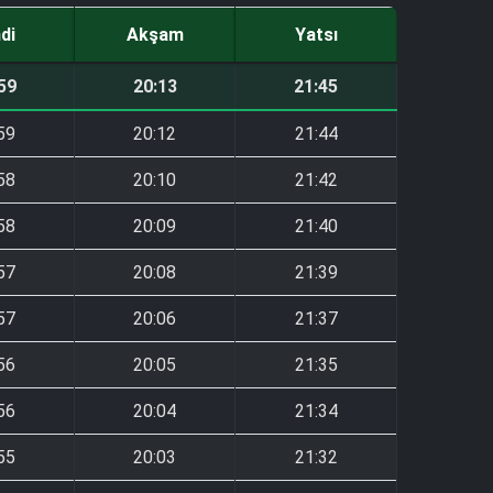
ndi
Akşam
Yatsı
59
20:13
21:45
59
20:12
21:44
58
20:10
21:42
58
20:09
21:40
57
20:08
21:39
57
20:06
21:37
56
20:05
21:35
56
20:04
21:34
55
20:03
21:32