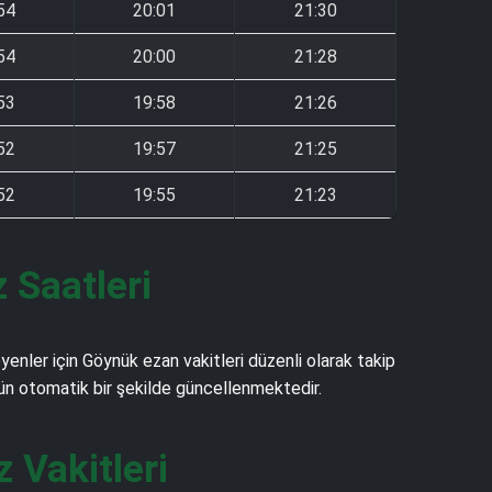
54
20:01
21:30
54
20:00
21:28
53
19:58
21:26
52
19:57
21:25
52
19:55
21:23
 Saatleri
nler için Göynük ezan vakitleri düzenli olarak takip
 gün otomatik bir şekilde güncellenmektedir.
Vakitleri