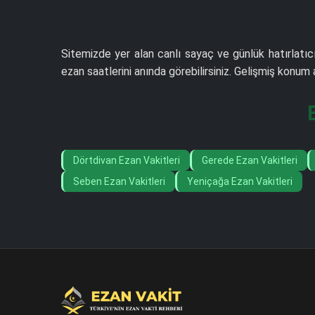
Sitemizde yer alan canlı sayaç ve günlük hatırlatıcı
ezan saatlerini anında görebilirsiniz. Gelişmiş konu
Dörtdivan Ezan Vakitleri
Gerede Ezan Vakitleri
Seben Ezan Vakitleri
Yeniçağa Ezan Vakitleri