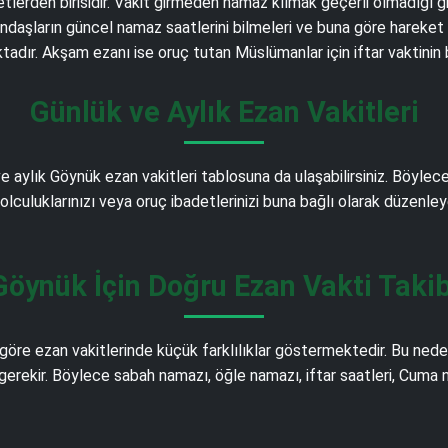
detlerden birisidir. Vakit girmeden namaz kılmak geçerli olmadığı 
aşların güncel namaz saatlerini bilmeleri ve buna göre hareket et
adır. Akşam ezanı ise oruç tutan Müslümanlar için iftar vaktinin
Günlük ve Aylık Ezan Vakitleri
e aylık Göynük ezan vakitleri tablosuna da ulaşabilirsiniz. Böyle
 yolculuklarınızı veya oruç ibadetlerinizi buna bağlı olarak düzenley
Göynük İçin Doğru Ezan Vakti Takib
re ezan vakitlerinde küçük farklılıklar göstermektedir. Bu nede
erekir. Böylece sabah namazı, öğle namazı, iftar saatleri, Cuma na