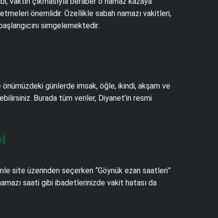
gibi, vaktin çıkmasıyla beraber o namaz kazaya
meleri önemlidir. Özellikle sabah namazı vakitleri,
 başlangıcını simgelemektedir.
ce önümüzdeki günlerde imsak, öğle, ikindi, akşam ve
ebilirsiniz. Burada tüm veriler, Diyanet’in resmi
i
nle site üzerinden seçerken “Göynük ezan saatleri”
mazı saati gibi ibadetlerinizde vakit hatası da