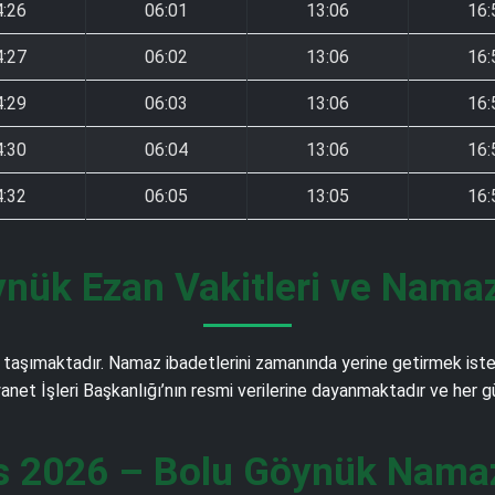
4:26
06:01
13:06
16:
4:27
06:02
13:06
16:
4:29
06:03
13:06
16:
4:30
06:04
13:06
16:
4:32
06:05
13:05
16:
nük Ezan Vakitleri ve Namaz
taşımaktadır. Namaz ibadetlerini zamanında yerine getirmek isteye
iyanet İşleri Başkanlığı’nın resmi verilerine dayanmaktadır ve her
s 2026 – Bolu Göynük Namaz 