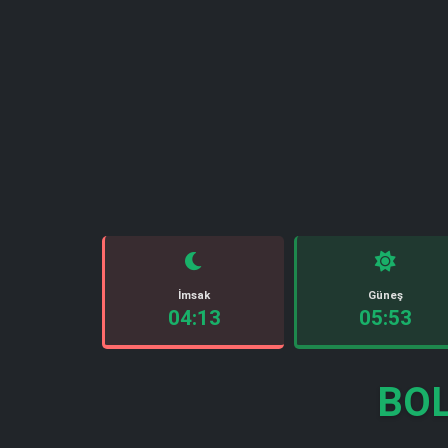
İmsak
Güneş
04:13
05:53
BOL