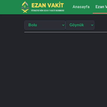
Anasayfa
Ezan V