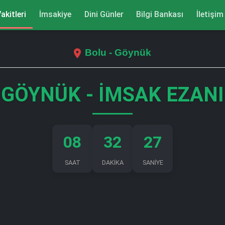
akitleri
İmsakiye
Dini Günler
Bilgi Bankası
İletişim
Bolu - Göynük
GÖYNÜK - İMSAK EZANI
08
32
26
SAAT
DAKİKA
SANİYE