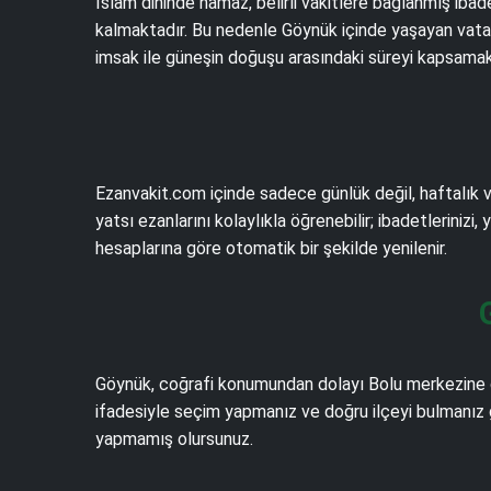
İslam dininde namaz, belirli vakitlere bağlanmış iba
kalmaktadır. Bu nedenle Göynük içinde yaşayan vatand
imsak ile güneşin doğuşu arasındaki süreyi kapsamakt
Ezanvakit.com içinde sadece günlük değil, haftalık v
yatsı ezanlarını kolaylıkla öğrenebilir; ibadetlerinizi,
hesaplarına göre otomatik bir şekilde yenilenir.
Göynük, coğrafi konumundan dolayı Bolu merkezine gö
ifadesiyle seçim yapmanız ve doğru ilçeyi bulmanız g
yapmamış olursunuz.