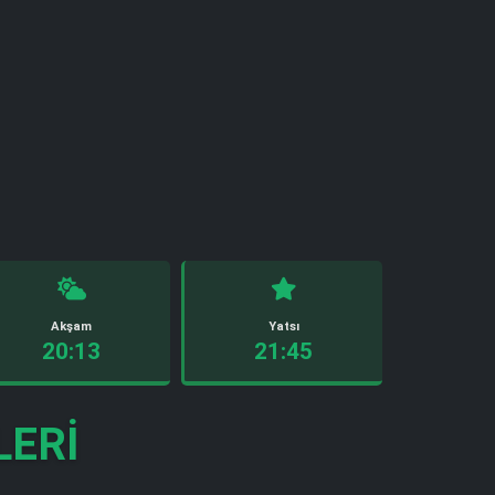
Akşam
Yatsı
20:13
21:45
LERI