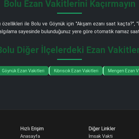
Bolu Ezan Vakitlerini Kaçırmayın
 özellikleri ile Bolu ve Göynük için "Akşam ezanı saat kaçta?", 
m algılama sayesinde bulunduğunuz yere göre otomatik namaz saati 
Bolu Diğer İlçelerdeki Ezan Vakitler
Göynük Ezan Vakitleri
Kıbrıscık Ezan Vakitleri
Mengen Ezan Va
Hızlı Erişim
Diğer Linkler
Anasayfa
İmsak Vakti