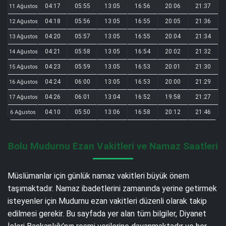
04:17
05:55
13:05
16:56
20:06
21:37
11 Ağustos
04:18
05:56
13:05
16:55
20:05
21:36
12 Ağustos
04:20
05:57
13:05
16:55
20:04
21:34
13 Ağustos
04:21
05:58
13:05
16:54
20:02
21:32
14 Ağustos
04:23
05:59
13:05
16:53
20:01
21:30
15 Ağustos
04:24
06:00
13:05
16:53
20:00
21:29
16 Ağustos
04:26
06:01
13:04
16:52
19:58
21:27
17 Ağustos
04:10
05:50
13:06
16:58
20:12
21:46
6 Ağustos
Bolu Mudurnu Ezan Vakitleri ve Namaz Saatleri
Müslümanlar için günlük namaz vakitleri büyük önem
taşımaktadır. Namaz ibadetlerini zamanında yerine getirmek
isteyenler için Mudurnu ezan vakitleri düzenli olarak takip
edilmesi gerekir. Bu sayfada yer alan tüm bilgiler, Diyanet