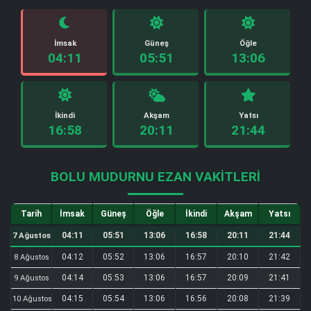
İmsak
Güneş
Öğle
04:11
05:51
13:06
İkindi
Akşam
Yatsı
16:58
20:11
21:44
BOLU MUDURNU EZAN VAKITLERI
Tarih
İmsak
Güneş
Öğle
İkindi
Akşam
Yatsı
04:11
05:51
13:06
16:58
20:11
21:44
7 Ağustos
04:12
05:52
13:06
16:57
20:10
21:42
8 Ağustos
04:14
05:53
13:06
16:57
20:09
21:41
9 Ağustos
04:15
05:54
13:06
16:56
20:08
21:39
10 Ağustos