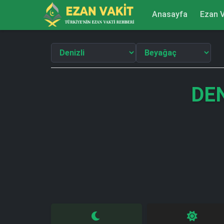
Anasayfa
Ezan V
DEN