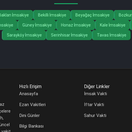
Baklan İmsakiye
Bekilli İmsakiye
Beyağaç İmsakiye
Bozkur
İmsakiye
Güney İmsakiye
Honaz İmsakiye
Kale İmsakiye
Sarayköy İmsakiye
Serinhisar İmsakiye
Tavas İmsakiye
Hızlı Erişim
Diğer Linkler
Anasayfa
İmsak Vakti
Ezan Vakitleri
İftar Vakti
maz
çelere
Dini Günler
Sahur Vakti
h,
güncel
Bilgi Bankası
 vakit