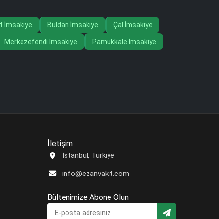
t İmsakiye
Buldan İmsakiye
Çal İmsakiye
Merkezefendi İmsakiye
Pamukkale İmsakiye
İletişim
İstanbul, Türkiye
info@ezanvakit.com
Bültenimize Abone Olun