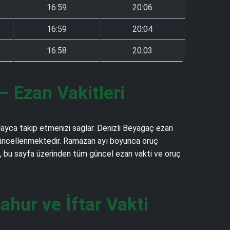
16:59
20:06
16:59
20:04
16:58
20:03
 Ezan Vakitleri
olayca takip etmenizi sağlar. Denizli Beyağaç ezan
rak güncellenmektedir. Ramazan ayı boyunca oruç
kı, bu sayfa üzerinden tüm güncel ezan vakti ve oruç
hur ve İftar Vakti