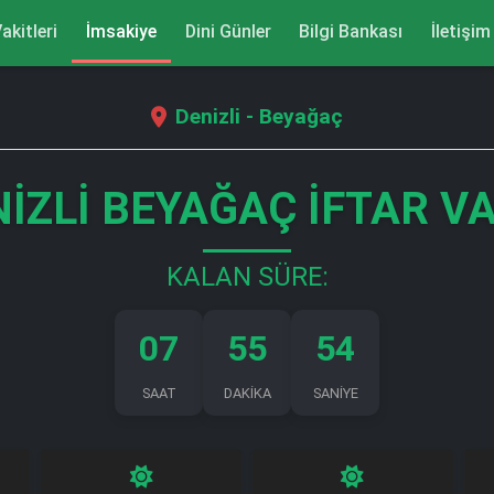
akitleri
İmsakiye
Dini Günler
Bilgi Bankası
İletişim
Denizli - Beyağaç
IZLI BEYAĞAÇ İFTAR V
KALAN SÜRE:
07
55
53
SAAT
DAKİKA
SANİYE