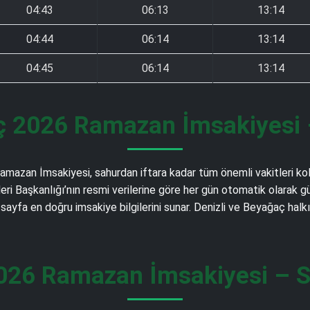
04:43
06:13
13:14
04:44
06:14
13:14
04:45
06:14
13:14
ç 2026 Ramazan İmsakiyesi –
 Ramazan İmsakiyesi, sahurdan iftara kadar tüm önemli vakitleri k
et İşleri Başkanlığı’nın resmi verilerine göre her gün otomatik ola
 sayfa en doğru imsakiye bilgilerini sunar. Denizli ve Beyağaç hal
026 Ramazan İmsakiyesi – Sa