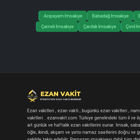
Acıpayam İmsakiye
Babadağ İmsakiye
Çameli İmsakiye
Çardak İmsakiye
Çivril 
Ezan vakitleri , ezan vakti , bugünkü ezan vakitleri , na
vakitleri .. ezanvakit.com Türkiye genelindeki tüm il ve il
ait günlük ve haftalık ezan vakitlerini sunar. İmsak, saba
öğle, ikindi, akşam ve yatsı namaz saatlerini doğru ve 
şekilde takip edebilir, Ramazan imsakiyesi dahil tüm dini