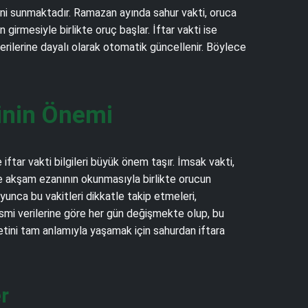
rini sunmaktadır. Ramazan ayında sahur vakti, oruca
irmesiyle birlikte oruç başlar. İftar vakti ise
verilerine dayalı olarak otomatik güncellenir. Böylece
inin Önemi
ftar vakti bilgileri büyük önem taşır. İmsak vakti,
se akşam ezanının okunmasıyla birlikte orucun
nca bu vakitleri dikkatle takip etmeleri,
esmi verilerine göre her gün değişmekte olup, bu
ini tam anlamıyla yaşamak için sahurdan iftara
er