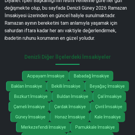
Diyanet İşleri Başkanlığı’nın resmi verilerine göre her gün
değişmekte olup, bu sayfada Denizli Güney 2026 Ramazan
İmsakiyesi üzerinden en güncel haliyle sunulmaktadır.
Ramazan ayının bereketini tam anlamıyla yaşamak için
sahurdan iftara kadar her anı vaktiyle değerlendirmek,
ibadetin ruhunu korumanın en güzel yoludur.
Denizli Diğer İlçelerdeki İmsakiyeler
Acıpayam İmsakiye
Babadağ İmsakiye
Baklan İmsakiye
Bekilli İmsakiye
Beyağaç İmsakiye
Bozkurt İmsakiye
Buldan İmsakiye
Çal İmsakiye
Çameli İmsakiye
Çardak İmsakiye
Çivril İmsakiye
Güney İmsakiye
Honaz İmsakiye
Kale İmsakiye
Merkezefendi İmsakiye
Pamukkale İmsakiye