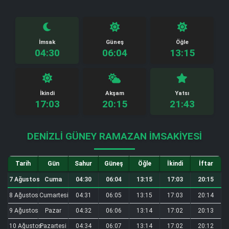
İmsak
Güneş
Öğle
04:30
06:04
13:15
İkindi
Akşam
Yatsı
17:03
20:15
21:43
DENIZLI GÜNEY RAMAZAN İMSAKIYESI
Tarih
Gün
Sahur
Güneş
Öğle
İkindi
İftar
7 Ağustos
Cuma
04:30
06:04
13:15
17:03
20:15
8 Ağustos
Cumartesi
04:31
06:05
13:15
17:03
20:14
9 Ağustos
Pazar
04:32
06:06
13:14
17:02
20:13
10 Ağustos
Pazartesi
04:34
06:07
13:14
17:02
20:12