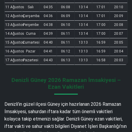
11 Ağustos
Salı
04:35
06:08
13:14
17:01
20:10
12 Ağustos
Çarşamba
04:36
06:09
13:14
17:01
20:09
13 Ağustos
Perşembe
04:38
06:10
13:14
17:00
20:08
14 Ağustos
Cuma
04:39
06:11
13:14
17:00
20:07
15 Ağustos
Cumartesi
04:40
06:11
13:13
16:59
20:05
16 Ağustos
Pazar
04:41
06:12
13:13
16:59
20:04
17 Ağustos
Pazartesi
04:43
06:13
13:13
16:58
20:03
Denizli Güney 2026 Ramazan İmsakiyesi –
Ezan Vakitleri
Denizli’in güzel ilçesi Güney için hazırlanan 2026 Ramazan
İmsakiyesi, sahurdan iftara kadar tüm önemli vakitleri
kolayca takip etmenizi sağlar. Denizli Güney ezan vakitleri,
iftar vakti ve sahur vakti bilgileri Diyanet İşleri Başkanlığı’nın