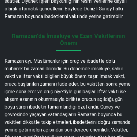
saatler, Diyanet İşleri Başkanlığı’nın resmi verilerine dayalı
olarak otomatik güncellenir. Böylece Denizli Güney halkı
Ramazan boyunca ibadetlerini vaktinde yerine getirebilir.
Ramazan’da İmsakiye ve Ezan Vakitlerinin
Önemi
Ramazan ayı, Müslümanlar için oruç ve ibadetle dolu
mübarek bir zaman dilimidir. Bu dönemde imsakiye, sahur
vakti ve iftar vakti bilgileri büyük önem taşır. İmsak vakti,
oruca başlanılan zamanı ifade eder; bu vakitten sonra yeme
içme sona erer ve oruç niyetiyle gün başlar. İftar vakti ise
akşam ezanının okunmasıyla birlikte orucun açıldığı, gün
boyu süren ibadetin tamamlandığı özel andır. Güney ve
çevresinde yaşayan vatandaşların Ramazan boyunca bu
vakitleri dikkatle takip etmeleri, ibadetlerini doğru zamanda
yerine getirmeleri açısından son derece önemlidir. Vakitler,