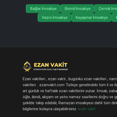
Bağlar İmsakiye
Bismil İmsakiye
Çermik İms
Hazro İmsakiye
Kayapınar İmsakiye
Ezan vakitleri , ezan vakti , bugünkü ezan vakitleri , na
vakitleri .. ezanvakit.com Türkiye genelindeki tüm il ve il
ait günlük ve haftalık ezan vakitlerini sunar. İmsak, saba
öğle, ikindi, akşam ve yatsı namaz saatlerini doğru ve 
şekilde takip edebilir, Ramazan imsakiyesi dahil tüm dini
bilgilerine kolayca ulaşabilirsiniz.
ezan vakit