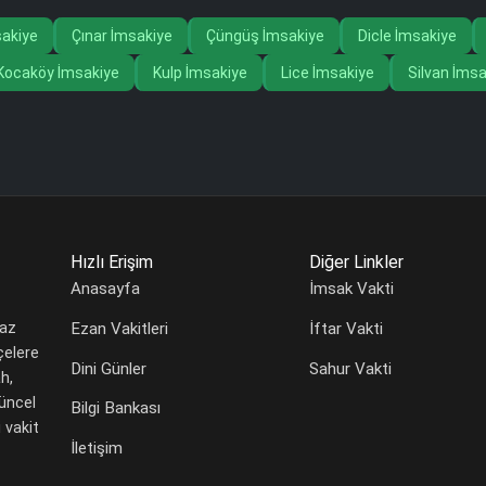
akiye
Çınar İmsakiye
Çüngüş İmsakiye
Dicle İmsakiye
Kocaköy İmsakiye
Kulp İmsakiye
Lice İmsakiye
Silvan İmsa
Hızlı Erişim
Diğer Linkler
Anasayfa
İmsak Vakti
Ezan Vakitleri
İftar Vakti
maz
çelere
Dini Günler
Sahur Vakti
h,
güncel
Bilgi Bankası
 vakit
İletişim