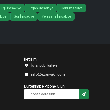
Eğil İmsakiye
Ergani İmsakiye
Hani İmsakiye
kiye
Sur İmsakiye
Yenişehir İmsakiye
İletişim
İstanbul, Türkiye
info@ezanvakit.com
Bültenimize Abone Olun