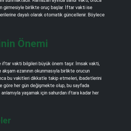
erini sunmaktadır. Ramazan ayında sahur vakti, oruca
irmesiyle birlikte oruç başlar. İftar vakti ise
verilerine dayalı olarak otomatik güncellenir. Böylece
inin Önemi
ftar vakti bilgileri büyük önem taşır. İmsak vakti,
se akşam ezanının okunmasıyla birlikte orucun
 bu vakitleri dikkatle takip etmeleri, ibadetlerini
rine göre her gün değişmekte olup, bu sayfada
anlamıyla yaşamak için sahurdan iftara kadar her
ler