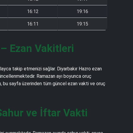
16:12
19:16
16:11
19:15
 Ezan Vakitleri
olayca takip etmenizi sağlar. Diyarbakır Hazro ezan
rak güncellenmektedir. Ramazan ayı boyunca oruç
lkı, bu sayfa üzerinden tüm güncel ezan vakti ve oruç
hur ve İftar Vakti