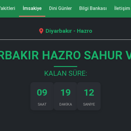
akitleri
İmsakiye
Dini Günler
Bilgi Bankası
İletişim
Diyarbakır - Hazro
RBAKIR HAZRO SAHUR 
KALAN SÜRE:
09
19
12
SAAT
DAKİKA
SANİYE