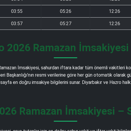
03:55
05:26
12:26
03:57
05:27
12:26
ro 2026 Ramazan İmsakiyesi –
6 Ramazan İmsakiyesi, sahurdan iftara kadar tüm önemli vakitleri k
et İşleri Başkanlığı’nın resmi verilerine göre her gün otomatik ola
 sayfa en doğru imsakiye bilgilerini sunar. Diyarbakır ve Hazro ha
2026 Ramazan İmsakiyesi – Sa