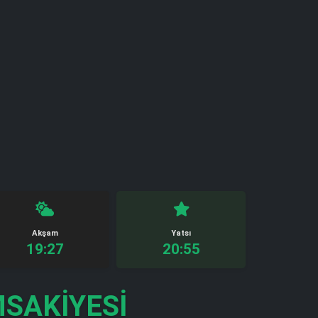
Akşam
Yatsı
19:27
20:55
SAKIYESI