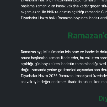
Diyarbakır Hazro için hazırlanan 2026 Ramazan İmsakiy
başlama zamanı olan imsak vaktine kadar geçen süredir
akşam ezanı ile birlikte orucun açıldığı zamandır. Gü
Diyarbakır Hazro halkı Ramazan boyunca ibadetlerini v
Ramazan’d
Ramazan ayı, Müslümanlar için oruç ve ibadetle dolu m
oruca başlanılan zamanı ifade eder; bu vakitten sonr
açıldığı, gün boyu süren ibadetin tamamlandığı özel 
doğru zamanda yerine getirmeleri açısından son derec
Diyarbakır Hazro 2026 Ramazan İmsakiyesi üzerinden
anı vaktiyle değerlendirmek, ibadetin ruhunu koruman
Di