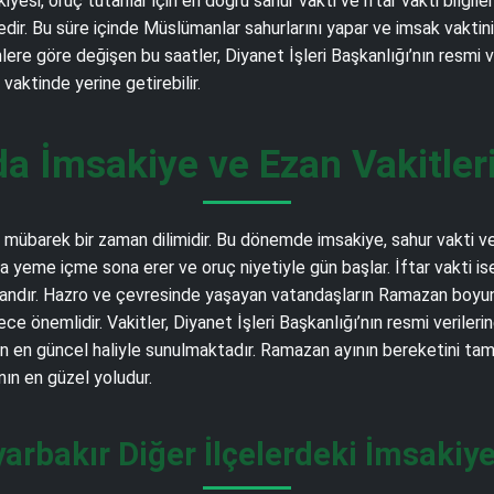
esi, oruç tutanlar için en doğru sahur vakti ve iftar vakti bilgil
. Bu süre içinde Müslümanlar sahurlarını yapar ve imsak vaktinin g
nlere göre değişen bu saatler, Diyanet İşleri Başkanlığı’nın resmi 
aktinde yerine getirebilir.
a İmsakiye ve Ezan Vakitler
übarek bir zaman dilimidir. Bu dönemde imsakiye, sahur vakti ve i
a yeme içme sona erer ve oruç niyetiyle gün başlar. İftar vakti i
andır. Hazro ve çevresinde yaşayan vatandaşların Ramazan boyunca
e önemlidir. Vakitler, Diyanet İşleri Başkanlığı’nın resmi verile
 en güncel haliyle sunulmaktadır. Ramazan ayının bereketini tam 
ın en güzel yoludur.
yarbakır Diğer İlçelerdeki İmsakiye