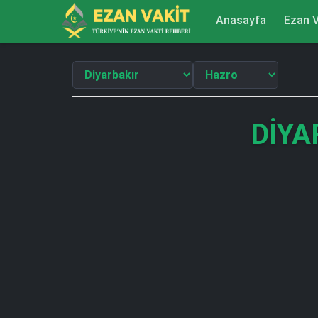
Anasayfa
Ezan V
DIYA