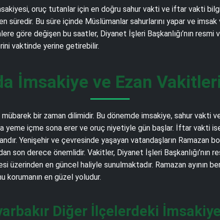
akiyesi, oruç tutanlar için en doğru sahur vakti ve iftar vakti bil
üredir. Bu süre içinde Müslümanlar sahurlarını yapar ve imsak vakt
nlere göre değişen bu saatler, Diyanet İşleri Başkanlığı’nın resmi 
ni vaktinde yerine getirebilir.
a İmsakiye ve Ezan Vakitler
übarek bir zaman dilimidir. Bu dönemde imsakiye, sahur vakti ve i
a yeme içme sona erer ve oruç niyetiyle gün başlar. İftar vakti i
andır. Yenişehir ve çevresinde yaşayan vatandaşların Ramazan boy
an son derece önemlidir. Vakitler, Diyanet İşleri Başkanlığı’nın r
i üzerinden en güncel haliyle sunulmaktadır. Ramazan ayının ber
nu korumanın en güzel yoludur.
yarbakır Diğer İlçelerdeki İmsakiye