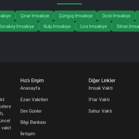
akiye
Çınar İmsakiye
Çüngüş İmsakiye
Dicle İmsakiye
Kocaköy İmsakiye
Kulp İmsakiye
Lice İmsakiye
Silvan İmsa
Hızlı Erişim
Diğer Linkler
Anasayfa
İmsak Vakti
Ezan Vakitleri
İftar Vakti
maz
çelere
Dini Günler
Sahur Vakti
h,
güncel
Bilgi Bankası
 vakit
İletişim