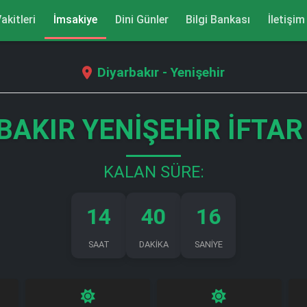
akitleri
İmsakiye
Dini Günler
Bilgi Bankası
İletişim
Diyarbakır - Yenişehir
BAKIR YENIŞEHIR İFTAR
KALAN SÜRE:
14
40
15
SAAT
DAKİKA
SANİYE