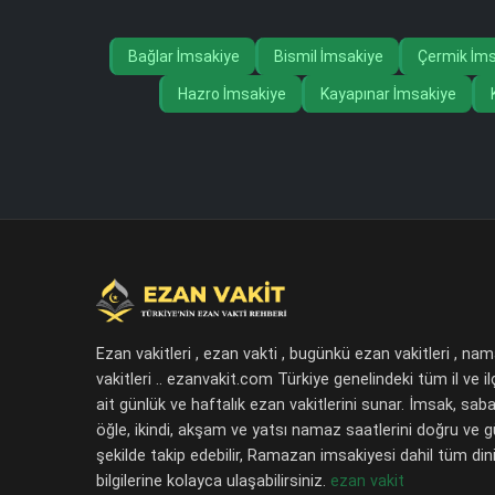
Bağlar İmsakiye
Bismil İmsakiye
Çermik İms
Hazro İmsakiye
Kayapınar İmsakiye
Ezan vakitleri , ezan vakti , bugünkü ezan vakitleri , na
vakitleri .. ezanvakit.com Türkiye genelindeki tüm il ve il
ait günlük ve haftalık ezan vakitlerini sunar. İmsak, saba
öğle, ikindi, akşam ve yatsı namaz saatlerini doğru ve 
şekilde takip edebilir, Ramazan imsakiyesi dahil tüm dini
bilgilerine kolayca ulaşabilirsiniz.
ezan vakit