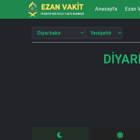
Anasayfa
Ezan V
DIYAR