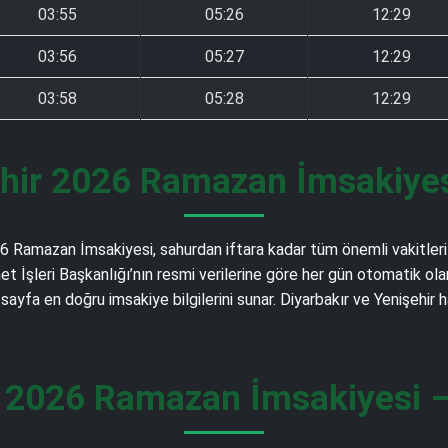
03:55
05:26
12:29
03:56
05:27
12:29
03:58
05:28
12:29
ehir 2026 Ramazan İmsakiyesi
2026 Ramazan İmsakiyesi, sahurdan iftara kadar tüm önemli vakitleri
Diyanet İşleri Başkanlığı’nın resmi verilerine göre her gün otomati
 sayfa en doğru imsakiye bilgilerini sunar. Diyarbakır ve Yenişehir
r 2026 Ramazan İmsakiyesi – 