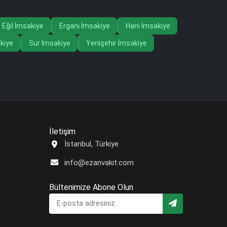
Eğil İmsakiye
Ergani İmsakiye
Hani İmsakiye
kiye
Sur İmsakiye
Yenişehir İmsakiye
İletişim
İstanbul, Türkiye
info@ezanvakit.com
Bültenimize Abone Olun