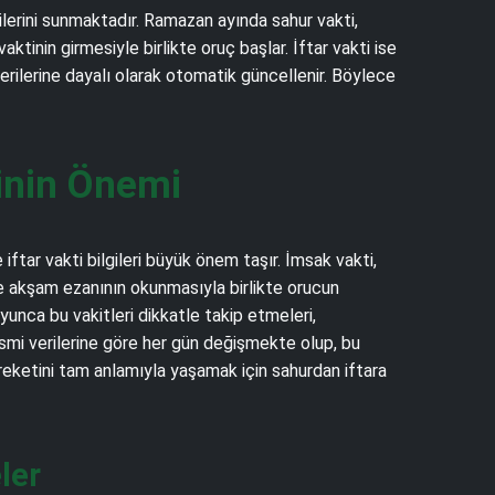
gilerini sunmaktadır. Ramazan ayında sahur vakti,
inin girmesiyle birlikte oruç başlar. İftar vakti ise
verilerine dayalı olarak otomatik güncellenir. Böylece
inin Önemi
ftar vakti bilgileri büyük önem taşır. İmsak vakti,
se akşam ezanının okunmasıyla birlikte orucun
unca bu vakitleri dikkatle takip etmeleri,
esmi verilerine göre her gün değişmekte olup, bu
eketini tam anlamıyla yaşamak için sahurdan iftara
ler