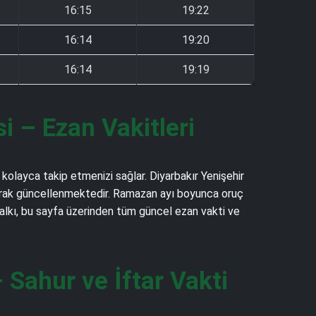
16:15
19:22
16:14
19:20
16:14
19:19
 – Ezan Vakitleri
 kolayca takip etmenizi sağlar. Diyarbakır Yenişehir
k olarak güncellenmektedir. Ramazan ayı boyunca oruç
 halkı, bu sayfa üzerinden tüm güncel ezan vakti ve
Sahur ve İftar Vakti