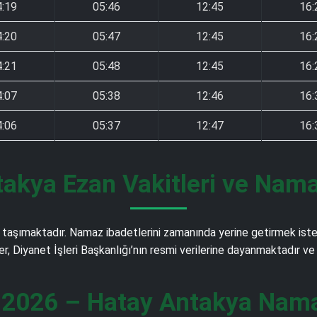
4:19
05:46
12:45
16:
4:20
05:47
12:45
16:
4:21
05:48
12:45
16:
4:07
05:38
12:46
16:
4:06
05:37
12:47
16:
akya Ezan Vakitleri ve Nama
taşımaktadır. Namaz ibadetlerini zamanında yerine getirmek isteye
ler, Diyanet İşleri Başkanlığı’nın resmi verilerine dayanmaktadır 
 2026 – Hatay Antakya Namaz