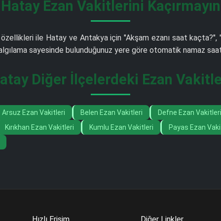
Hatay Ezan Vakitlerini Kaçırmayın
 özellikleri ile Hatay ve Antakya için "Akşam ezanı saat kaçta?", 
m algılama sayesinde bulunduğunuz yere göre otomatik namaz saati 
atay Diğer İlçelerdeki Ezan Vakitle
Arsuz Ezan Vakitleri
Belen Ezan Vakitleri
Defne Ezan Vakitler
Kırıkhan Ezan Vakitleri
Kumlu Ezan Vakitleri
Payas Ezan Vakit
Hızlı Erişim
Diğer Linkler