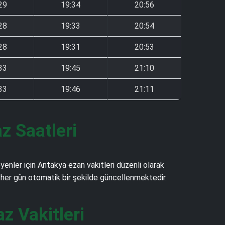
29
19:34
20:56
28
19:33
20:54
28
19:31
20:53
33
19:45
21:10
33
19:46
21:11
z Saatleri
nler için Antakya ezan vakitleri düzenli olarak
ve her gün otomatik bir şekilde güncellenmektedir.
 Vakitleri