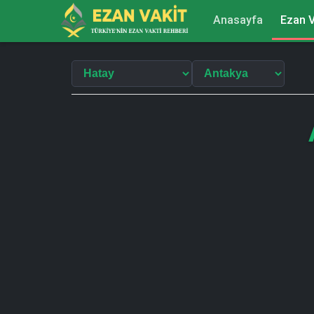
Anasayfa
Ezan V