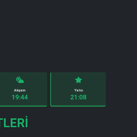
Akşam
Yatsı
19:44
21:08
TLERI