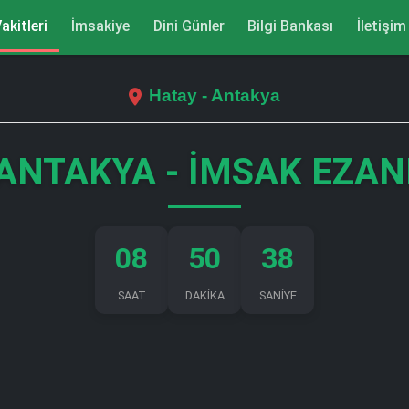
akitleri
İmsakiye
Dini Günler
Bilgi Bankası
İletişim
Hatay - Antakya
ANTAKYA - İMSAK EZAN
08
50
37
SAAT
DAKİKA
SANİYE