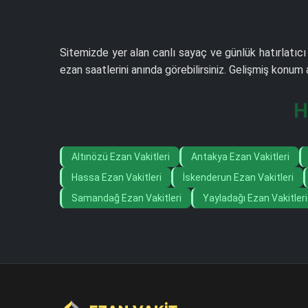
Sitemizde yer alan canlı sayaç ve günlük hatırlatıcı
ezan saatlerini anında görebilirsiniz. Gelişmiş konu
H
Altınözü Ezan Vakitleri
Antakya Ezan Vakitleri
Hassa Ezan Vakitleri
İskenderun Ezan Vakitleri
Samandağ Ezan Vakitleri
Yayladağı Ezan Vakitleri