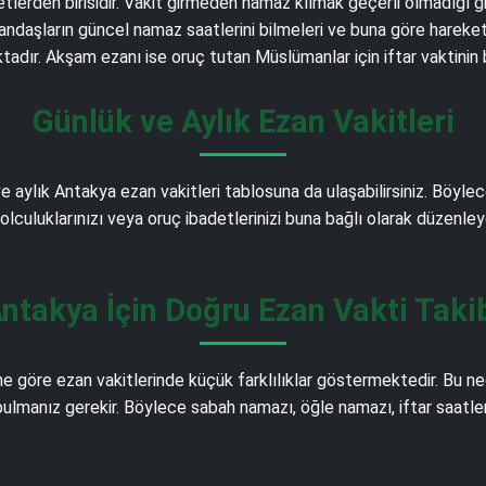
detlerden birisidir. Vakit girmeden namaz kılmak geçerli olmadığı 
daşların güncel namaz saatlerini bilmeleri ve buna göre hareket e
adır. Akşam ezanı ise oruç tutan Müslümanlar için iftar vaktinin
Günlük ve Aylık Ezan Vakitleri
e aylık Antakya ezan vakitleri tablosuna da ulaşabilirsiniz. Böyle
 yolculuklarınızı veya oruç ibadetlerinizi buna bağlı olarak düzenley
ntakya İçin Doğru Ezan Vakti Taki
 göre ezan vakitlerinde küçük farklılıklar göstermektedir. Bu n
bulmanız gerekir. Böylece sabah namazı, öğle namazı, iftar saatler