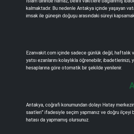
İslam dininde namaz, belirli vakitlere bağlanmış iba
kalmaktadır. Bu nedenle Antakya içinde yaşayan vatan
imsak ile güneşin doğuşu arasındaki süreyi kapsamakt
Ezanvakit.com içinde sadece günlük değil, haftalık v
yatsı ezanlarını kolaylıkla öğrenebilir; ibadetlerinizi,
hesaplarına göre otomatik bir şekilde yenilenir.
A
Antakya, coğrafi konumundan dolayı Hatay merkezine
saatleri” ifadesiyle seçim yapmanız ve doğru ilçeyi 
hatası da yapmamış olursunuz.