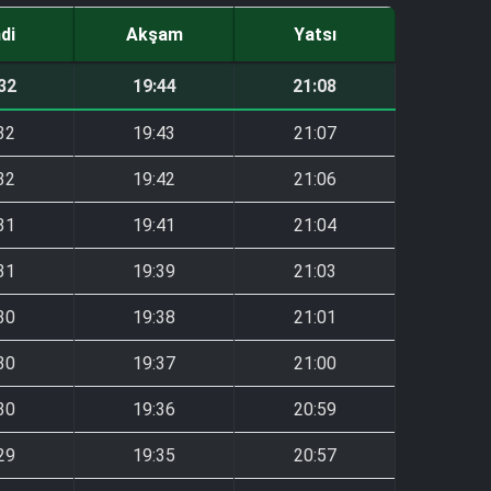
ndi
Akşam
Yatsı
32
19:44
21:08
32
19:43
21:07
32
19:42
21:06
31
19:41
21:04
31
19:39
21:03
30
19:38
21:01
30
19:37
21:00
30
19:36
20:59
29
19:35
20:57