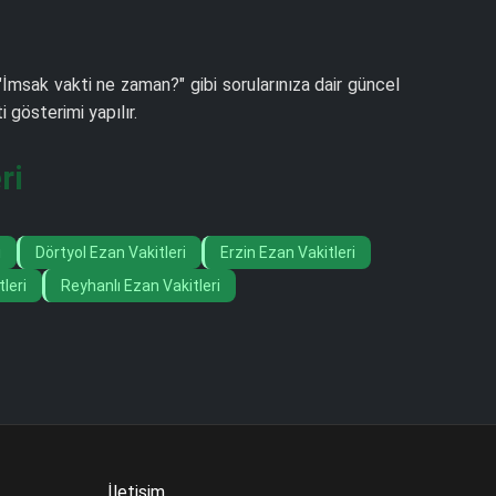
"İmsak vakti ne zaman?" gibi sorularınıza dair güncel
gösterimi yapılır.
ri
i
Dörtyol Ezan Vakitleri
Erzin Ezan Vakitleri
leri
Reyhanlı Ezan Vakitleri
İletişim