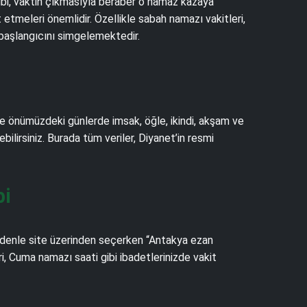
gibi, vaktin çıkmasıyla beraber o namaz kazaya
tmeleri önemlidir. Özellikle sabah namazı vakitleri,
 başlangıcını simgelemektedir.
ce önümüzdeki günlerde imsak, öğle, ikindi, akşam ve
ebilirsiniz. Burada tüm veriler, Diyanet’in resmi
bi
edenle site üzerinden seçerken “Antakya ezan
i, Cuma namazı saati gibi ibadetlerinizde vakit