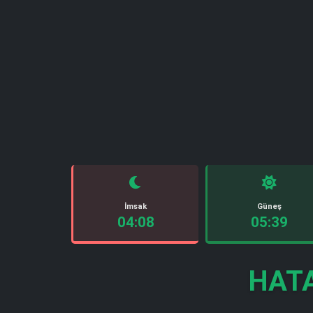
İmsak
Güneş
04:08
05:39
HATA