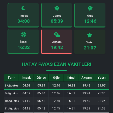
İmsak
Güneş
Öğle
04:08
05:39
12:46
İkindi
Akşam
Yatsı
16:32
19:42
21:07
HATAY PAYAS EZAN VAKITLERI
Tarih
İmsak
Güneş
Öğle
İkindi
Akşam
Yatsı
04:08
05:39
12:46
16:32
19:42
21:07
8 Ağustos
04:09
05:40
12:46
16:32
19:41
21:06
9 Ağustos
04:10
05:41
12:46
16:31
19:40
21:05
10 Ağustos
04:12
05:42
12:45
16:31
19:39
21:03
11 Ağustos