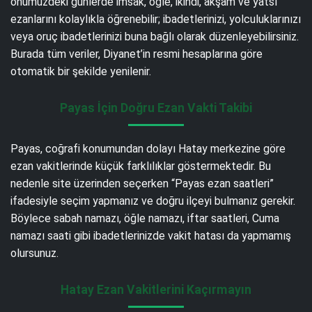
önümüzdeki günlerde imsak, öğle, ikindi, akşam ve yatsı
ezanlarını kolaylıkla öğrenebilir; ibadetlerinizi, yolculuklarınızı
veya oruç ibadetlerinizi buna bağlı olarak düzenleyebilirsiniz.
Burada tüm veriler, Diyanet’in resmi hesaplarına göre
otomatik bir şekilde yenilenir.
Payas İçin Doğru Ezan Vakti Takibi
Payas, coğrafi konumundan dolayı Hatay merkezine göre
ezan vakitlerinde küçük farklılıklar göstermektedir. Bu
nedenle site üzerinden seçerken “Payas ezan saatleri”
ifadesiyle seçim yapmanız ve doğru ilçeyi bulmanız gerekir.
Böylece sabah namazı, öğle namazı, iftar saatleri, Cuma
namazı saati gibi ibadetlerinizde vakit hatası da yapmamış
olursunuz.
Hatay Ezan Vakitlerini Kaçırmayın