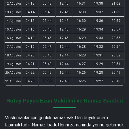
04:13
05:43
12:45
16:31
19:38
21:02
12 Ağustos
04:14
05:43
12:45
16:30
19:37
21:00
13 Ağustos
04:15
05:44
12:45
16:30
19:36
20:59
14 Ağustos
04:16
05:45
12:45
16:29
19:34
20:57
15 Ağustos
04:18
05:46
12:45
16:29
19:33
20:56
16 Ağustos
04:19
05:47
12:44
16:28
19:32
20:54
17 Ağustos
04:20
05:48
12:44
16:28
19:31
20:52
18 Ağustos
04:21
05:48
12:44
16:27
19:29
20:51
19 Ağustos
04:22
05:49
12:44
16:26
19:28
20:49
20 Ağustos
04:23
05:50
12:43
16:26
19:27
20:48
21 Ağustos
Hatay Payas Ezan Vakitleri ve Namaz Saatleri
Müslümanlar için günlük namaz vakitleri büyük önem
taşımaktadır. Namaz ibadetlerini zamanında yerine getirmek