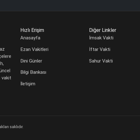
Hızlı Erişim
Diğer Linkler
Anasayfa
İmsak Vakti
Ezan Vakitleri
İftar Vakti
maz
çelere
Dini Günler
Sahur Vakti
h,
güncel
Bilgi Bankası
 vakit
İletişim
arı saklıdır.