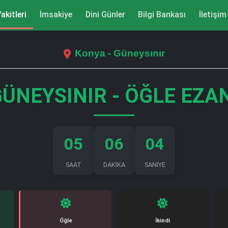
akitleri
İmsakiye
Dini Günler
Bilgi Bankası
İletişim
Konya - Güneysınır
ÜNEYSINIR - ÖĞLE EZA
05
06
03
SAAT
DAKİKA
SANİYE
Öğle
İkindi