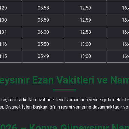
4:29
05:58
12:59
16:
4:30
05:59
12:59
16:
4:31
06:00
12:58
16:
4:16
05:50
13:00
16:
4:15
05:49
13:00
16:
ysınır Ezan Vakitleri ve Nam
aşımaktadır. Namaz ibadetlerini zamanında yerine getirmek isteye
ler, Diyanet İşleri Başkanlığı’nın resmi verilerine dayanmaktadır 
026 – Konya Güneysınır Nam