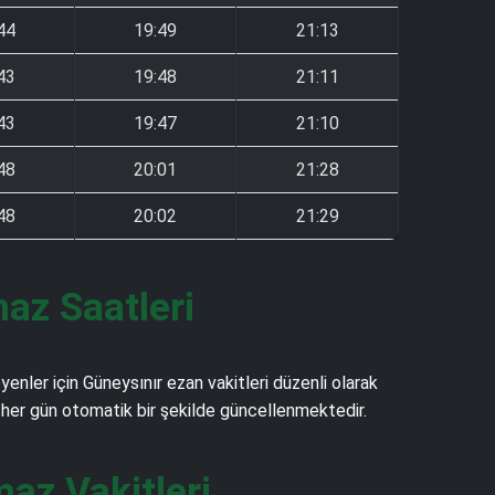
44
19:49
21:13
43
19:48
21:11
43
19:47
21:10
48
20:01
21:28
48
20:02
21:29
az Saatleri
nler için Güneysınır ezan vakitleri düzenli olarak
ve her gün otomatik bir şekilde güncellenmektedir.
az Vakitleri