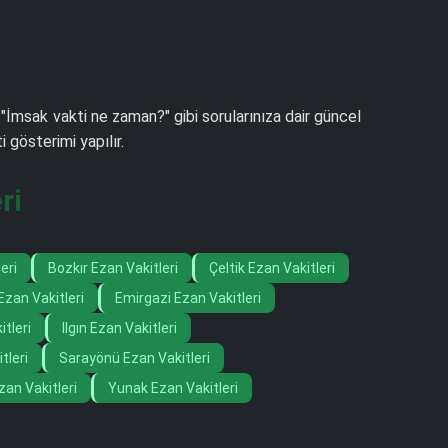
 "İmsak vakti ne zaman?" gibi sorularınıza dair güncel
gösterimi yapılır.
ri
eri
Bozkır Ezan Vakitleri
Çeltik Ezan Vakitleri
zan Vakitleri
Emirgazi Ezan Vakitleri
tleri
Ilgın Ezan Vakitleri
tleri
Sarayönü Ezan Vakitleri
zan Vakitleri
Yunak Ezan Vakitleri