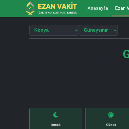
Anasayfa
Ezan V
G
İmsak
Güneş