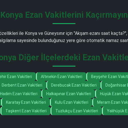
Konya Ezan Vakitlerini Kaçırmayın
özellikleri ile Konya ve Güneysınır için "Akşam ezanı saat kaçta?",
m algılama sayesinde bulunduğunuz yere göre otomatik namaz saati 
onya Diğer İlçelerdeki Ezan Vakitle
hir Ezan Vakitleri
Altınekin Ezan Vakitleri
Beyşehir Ezan Vakitl
Derbent Ezan Vakitleri
Derebucak Ezan Vakitleri
Doğanhisar E
Hadim Ezan Vakitleri
Halkapınar Ezan Vakitleri
Hüyük Ezan Vaki
Karatay Ezan Vakitleri
Kulu Ezan Vakitleri
Meram Ezan Vaki
Taşkent Ezan Vakitleri
Tuzlukçu Ezan Vakitleri
Yalıhüyük E