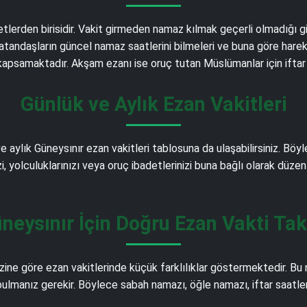
detlerden birisidir. Vakit girmeden namaz kılmak geçerli olmadığı 
atandaşların güncel namaz saatlerini bilmeleri ve buna göre harek
i kapsamaktadır. Akşam ezanı ise oruç tutan Müslümanlar için iftar
Günlük ve Aylık Ezan Vakitleri
e aylık Güneysınır ezan vakitleri tablosuna da ulaşabilirsiniz. Bö
izi, yolculuklarınızı veya oruç ibadetlerinizi buna bağlı olarak düzen
neysınır İçin Doğru Ezan Vakti Tak
ne göre ezan vakitlerinde küçük farklılıklar göstermektedir. Bu
bulmanız gerekir. Böylece sabah namazı, öğle namazı, iftar saatler