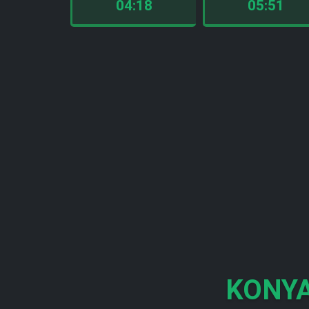
04:18
05:51
KONYA