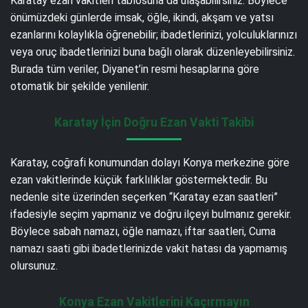
Karatay ezan vakitleri tablosuna da ulaşabilirsiniz. Böylece
önümüzdeki günlerde imsak, öğle, ikindi, akşam ve yatsı
ezanlarını kolaylıkla öğrenebilir; ibadetlerinizi, yolculuklarınızı
veya oruç ibadetlerinizi buna bağlı olarak düzenleyebilirsiniz.
Burada tüm veriler, Diyanet’in resmi hesaplarına göre
otomatik bir şekilde yenilenir.
Karatay İçin Doğru Ezan Vakti Takibi
Karatay, coğrafi konumundan dolayı Konya merkezine göre
ezan vakitlerinde küçük farklılıklar göstermektedir. Bu
nedenle site üzerinden seçerken “Karatay ezan saatleri”
ifadesiyle seçim yapmanız ve doğru ilçeyi bulmanız gerekir.
Böylece sabah namazı, öğle namazı, iftar saatleri, Cuma
namazı saati gibi ibadetlerinizde vakit hatası da yapmamış
olursunuz.
Konya Ezan Vakitlerini Kaçırmayın