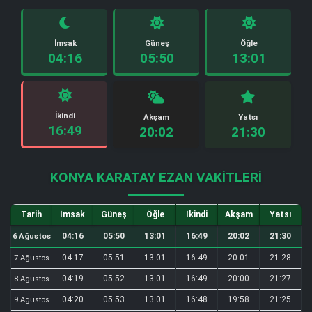
İmsak
Güneş
Öğle
04:16
05:50
13:01
İkindi
Akşam
Yatsı
16:49
20:02
21:30
KONYA KARATAY EZAN VAKITLERI
Tarih
İmsak
Güneş
Öğle
İkindi
Akşam
Yatsı
04:16
05:50
13:01
16:49
20:02
21:30
6 Ağustos
04:17
05:51
13:01
16:49
20:01
21:28
7 Ağustos
04:19
05:52
13:01
16:49
20:00
21:27
8 Ağustos
04:20
05:53
13:01
16:48
19:58
21:25
9 Ağustos