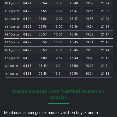
04:21
05:54
13:00
16:48
19:57
21:24
10 Ağustos
04:22
05:55
13:00
16:47
19:56
21:22
11 Ağustos
04:24
05:56
13:00
16:47
19:55
21:20
12 Ağustos
04:25
05:56
13:00
16:46
19:54
21:19
13 Ağustos
04:26
05:57
13:00
16:46
19:52
21:17
14 Ağustos
04:27
05:58
13:00
16:45
19:51
21:16
15 Ağustos
04:29
05:59
12:59
16:45
19:50
21:14
16 Ağustos
04:30
06:00
12:59
16:44
19:49
21:12
17 Ağustos
04:15
05:49
13:01
16:50
20:03
21:31
5 Ağustos
04:13
05:49
13:01
16:50
20:04
21:32
4 Ağustos
Konya Karatay Ezan Vakitleri ve Namaz
Saatleri
Müslümanlar için günlük namaz vakitleri büyük önem