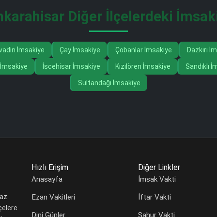
karahisar Diğer İlçelerdeki İmsak
vadin İmsakiye
Çay İmsakiye
Çobanlar İmsakiye
Dazkırı İ
 İmsakiye
İscehisar İmsakiye
Kızılören İmsakiye
Sandıklı İ
Sultandağı İmsakiye
Hızlı Erişim
Diğer Linkler
Anasayfa
İmsak Vakti
Ezan Vakitleri
İftar Vakti
maz
çelere
Dini Günler
Sahur Vakti