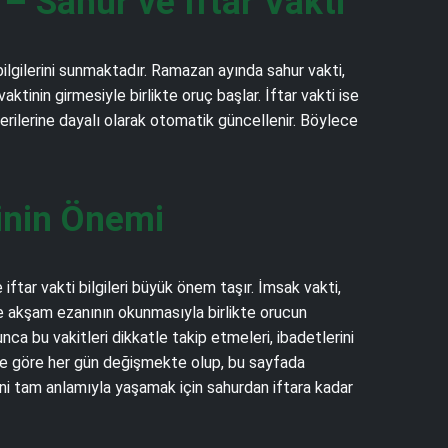
 Sahur ve İftar Vakti
bilgilerini sunmaktadır. Ramazan ayında sahur vakti,
inin girmesiyle birlikte oruç başlar. İftar vakti ise
verilerine dayalı olarak otomatik güncellenir. Böylece
inin Önemi
ftar vakti bilgileri büyük önem taşır. İmsak vakti,
se akşam ezanının okunmasıyla birlikte orucun
a bu vakitleri dikkatle takip etmeleri, ibadetlerini
rine göre her gün değişmekte olup, bu sayfada
i tam anlamıyla yaşamak için sahurdan iftara kadar