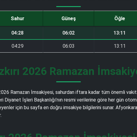
Sahur
Güneş
Öğle
04:28
06:02
13:11
04:29
06:03
13:11
zkırı 2026 Ramazan İmsakiyes
an 2026 Ramazan İmsakiyesi, sahurdan iftara kadar tüm önemli vakit
gileri Diyanet İşleri Başkanlığı’nın resmi verilerine göre her gün 
enler için bu sayfa en doğru imsakiye bilgilerini sunar. Afyonkara
.