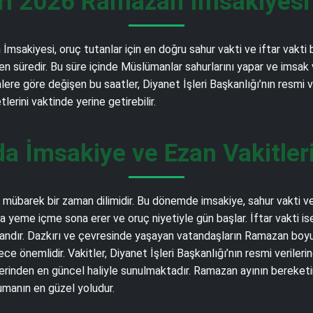
rı 2026 Ramazan İmsakiyesi –
msakiyesi, oruç tutanlar için en doğru sahur vakti ve iftar vakti 
üredir. Bu süre içinde Müslümanlar sahurlarını yapar ve imsak vakt
nlere göre değişen bu saatler, Diyanet İşleri Başkanlığı’nın resmi 
rini vaktinde yerine getirebilir.
a İmsakiye ve Ezan Vakitler
übarek bir zaman dilimidir. Bu dönemde imsakiye, sahur vakti ve i
a yeme içme sona erer ve oruç niyetiyle gün başlar. İftar vakti i
andır. Dazkırı ve çevresinde yaşayan vatandaşların Ramazan boyunc
e önemlidir. Vakitler, Diyanet İşleri Başkanlığı’nın resmi verile
rinden en güncel haliyle sunulmaktadır. Ramazan ayının bereketin
umanın en güzel yoludur.