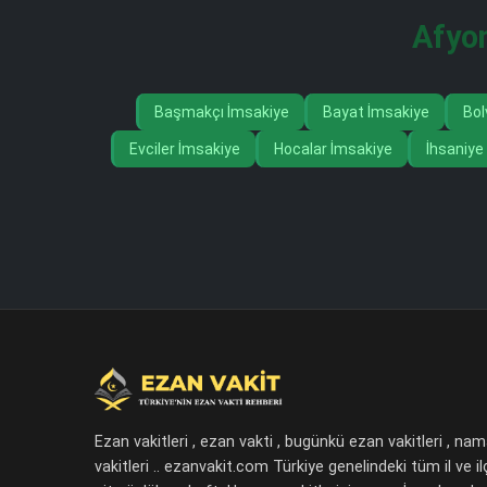
Afyon
Başmakçı İmsakiye
Bayat İmsakiye
Bol
Evciler İmsakiye
Hocalar İmsakiye
İhsaniye
Ezan vakitleri , ezan vakti , bugünkü ezan vakitleri , na
vakitleri .. ezanvakit.com Türkiye genelindeki tüm il ve il