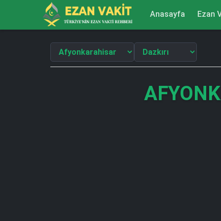
Anasayfa
Ezan V
AFYONK