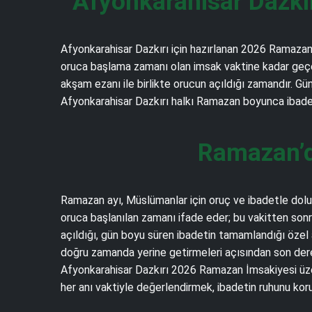
Afyonkarahisar Dazkı
Afyonkarahisar Dazkırı için hazırlanan 2026 Ramazan İ
oruca başlama zamanı olan imsak vaktine kadar geçen s
akşam ezanı ile birlikte orucun açıldığı zamandır. Gü
Afyonkarahisar Dazkırı halkı Ramazan boyunca ibadetle
Ramazan’d
Ramazan ayı, Müslümanlar için oruç ve ibadetle dolu m
oruca başlanılan zamanı ifade eder; bu vakitten sonr
açıldığı, gün boyu süren ibadetin tamamlandığı özel 
doğru zamanda yerine getirmeleri açısından son derec
Afyonkarahisar Dazkırı 2026 Ramazan İmsakiyesi üze
her anı vaktiyle değerlendirmek, ibadetin ruhunu kor