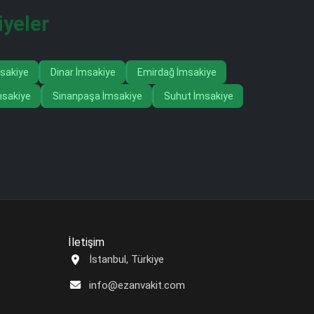
iyeler
msakiye
Dinar İmsakiye
Emirdağ İmsakiye
msakiye
Sinanpaşa İmsakiye
Suhut İmsakiye
İletişim
İstanbul, Türkiye
info@ezanvakit.com