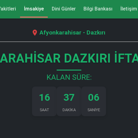
akitleri
İmsakiye
Dini Günler
Bilgi Bankası
İletişim
Afyonkarahisar - Dazkırı
ARAHISAR DAZKIRI İFTA
KALAN SÜRE:
16
37
06
SAAT
DAKİKA
SANİYE