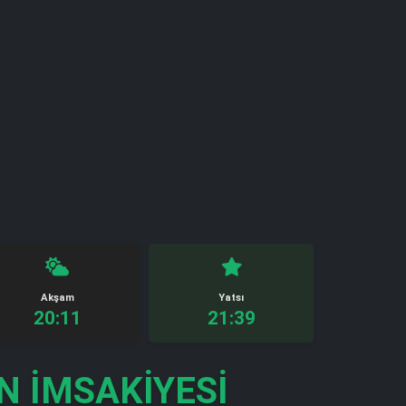
Akşam
Yatsı
20:11
21:39
 İMSAKIYESI