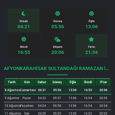
İmsak
Güneş
Öğle
04:21
05:56
13:06
İkindi
Akşam
Yatsı
16:55
20:06
21:34
AFYONKARAHISAR SULTANDAĞI RAMAZAN İMSAKIYESI
Tarih
Gün
Sahur
Güneş
Öğle
İkindi
İftar
8 Ağustos
Cumartesi
04:21
05:56
13:06
16:55
20:06
9 Ağustos
Pazar
04:22
05:57
13:06
16:54
20:05
10 Ağustos
Pazartesi
04:24
05:58
13:06
16:54
20:04
11 Ağustos
Salı
04:25
05:59
13:05
16:53
20:02