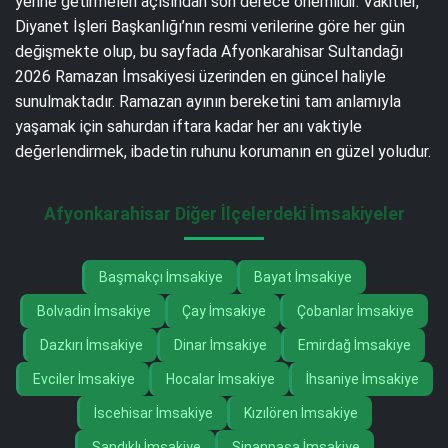
yerine getirmeleri açısından son derece önemlidir. Vakitler,
Diyanet İşleri Başkanlığı’nın resmi verilerine göre her gün
değişmekte olup, bu sayfada Afyonkarahisar Sultandağı
2026 Ramazan İmsakiyesi üzerinden en güncel haliyle
sunulmaktadır. Ramazan ayının bereketini tam anlamıyla
yaşamak için sahurdan iftara kadar her anı vaktiyle
değerlendirmek, ibadetin ruhunu korumanın en güzel yoludur.
Afyonkarahisar Diğer İlçelerdeki İmsakiyeler
Başmakçı İmsakiye
Bayat İmsakiye
Bolvadin İmsakiye
Çay İmsakiye
Çobanlar İmsakiye
Dazkırı İmsakiye
Dinar İmsakiye
Emirdağ İmsakiye
Evciler İmsakiye
Hocalar İmsakiye
İhsaniye İmsakiye
İscehisar İmsakiye
Kızılören İmsakiye
Sandıklı İmsakiye
Sinanpaşa İmsakiye