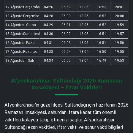
12 Ağustos
Çarşamba
04:26
05:59
13:05
16:53
20:01
13 Ağustos
Perşembe
04:28
06:00
13:05
16:52
20:00
14 Ağustos
Cuma
04:29
06:01
13:05
16:52
19:59
15 Ağustos
Cumartesi
04:30
06:02
13:05
16:51
19:57
16 Ağustos
Pazar
04:31
06:03
13:05
16:51
19:56
17 Ağustos
Pazartesi
04:33
06:04
13:04
16:50
19:55
18 Ağustos
Salı
04:34
06:05
13:04
16:49
19:53
Afyonkarahisar Sultandağı 2026 Ramazan
İmsakiyesi – Ezan Vakitleri
Afyonkarahisar’in güzel ilçesi Sultandağı için hazırlanan 2026
Ramazan İmsakiyesi, sahurdan iftara kadar tüm önemli
vakitleri kolayca takip etmenizi sağlar. Afyonkarahisar
Sultandağı ezan vakitleri, iftar vakti ve sahur vakti bilgileri