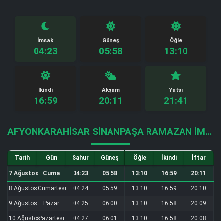
İmsak
Güneş
Öğle
04:23
05:58
13:10
İkindi
Akşam
Yatsı
16:59
20:11
21:41
AFYONKARAHISAR SINANPAŞA RAMAZAN İMSAKIYESI
Tarih
Gün
Sahur
Güneş
Öğle
İkindi
İftar
7 Ağustos
Cuma
04:23
05:58
13:10
16:59
20:11
8 Ağustos
Cumartesi
04:24
05:59
13:10
16:59
20:10
9 Ağustos
Pazar
04:25
06:00
13:10
16:58
20:09
10 Ağustos
Pazartesi
04:27
06:01
13:10
16:58
20:08