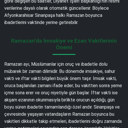
göre değişen bu saatler, Diyanet İşleri Başkanlığı’nın resmi
verilerine dayalı olarak otomatik güncellenir. Böylece
Afyonkarahisar Sinanpaşa halkı Ramazan boyunca
ibadetlerini vaktinde yerine getirebilir.
Ramazan’da İmsakiye ve Ezan Vakitlerinin
Önemi
Ramazan ayı, Müslümanlar için oruç ve ibadetle dolu
mübarek bir zaman dilimidir. Bu dönemde imsakiye, sahur
vakti ve iftar vakti bilgileri büyük önem taşır. İmsak vakti,
oruca başlanılan zamanı ifade eder; bu vakitten sonra yeme
içme sona erer ve oruç niyetiyle gün başlar. İftar vakti ise
akşam ezanının okunmasıyla birlikte orucun açıldığı, gün
boyu süren ibadetin tamamlandığı özel andır. Sinanpaşa ve
çevresinde yaşayan vatandaşların Ramazan boyunca bu
vakitleri dikkatle takip etmeleri, ibadetlerini doğru zamanda