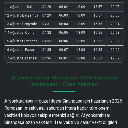
11 Ağustos
Salı
04:28
06:02
13:09
16:57
20:07
12 Ağustos
Çarşamba
04:29
06:03
13:09
16:57
20:05
13 Ağustos
Perşembe
04:31
06:04
13:09
16:56
20:04
14 Ağustos
Cuma
04:32
06:05
13:09
16:56
20:03
15 Ağustos
Cumartesi
04:33
06:06
13:09
16:55
20:02
16 Ağustos
Pazar
04:35
06:07
13:08
16:55
20:00
17 Ağustos
Pazartesi
04:36
06:07
13:08
16:54
19:59
Afyonkarahisar Sinanpaşa 2026 Ramazan
İmsakiyesi – Ezan Vakitleri
Afyonkarahisar’in güzel ilçesi Sinanpaşa için hazırlanan 2026
Ramazan İmsakiyesi, sahurdan iftara kadar tüm önemli
vakitleri kolayca takip etmenizi sağlar. Afyonkarahisar
Sinanpaşa ezan vakitleri, iftar vakti ve sahur vakti bilgileri