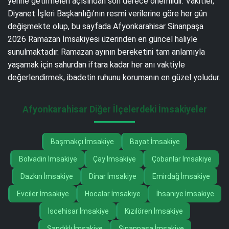
yerine getirmeleri açısından son derece önemlidir. Vakitler,
Diyanet İşleri Başkanlığı’nın resmi verilerine göre her gün
değişmekte olup, bu sayfada Afyonkarahisar Sinanpaşa
2026 Ramazan İmsakiyesi üzerinden en güncel haliyle
sunulmaktadır. Ramazan ayının bereketini tam anlamıyla
yaşamak için sahurdan iftara kadar her anı vaktiyle
değerlendirmek, ibadetin ruhunu korumanın en güzel yoludur.
Afyonkarahisar Diğer İlçelerdeki İmsakiyeler
Başmakçı İmsakiye
Bayat İmsakiye
Bolvadin İmsakiye
Çay İmsakiye
Çobanlar İmsakiye
Dazkırı İmsakiye
Dinar İmsakiye
Emirdağ İmsakiye
Evciler İmsakiye
Hocalar İmsakiye
İhsaniye İmsakiye
İscehisar İmsakiye
Kızılören İmsakiye
Sandıklı İmsakiye
Sinanpaşa İmsakiye