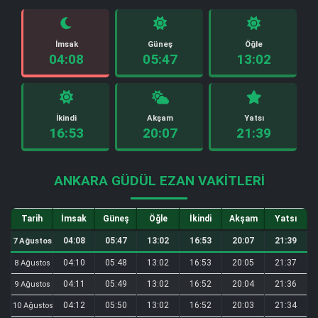
İmsak
Güneş
Öğle
04:08
05:47
13:02
İkindi
Akşam
Yatsı
16:53
20:07
21:39
ANKARA GÜDÜL EZAN VAKITLERI
Tarih
İmsak
Güneş
Öğle
İkindi
Akşam
Yatsı
04:08
05:47
13:02
16:53
20:07
21:39
7 Ağustos
04:10
05:48
13:02
16:53
20:05
21:37
8 Ağustos
04:11
05:49
13:02
16:52
20:04
21:36
9 Ağustos
04:12
05:50
13:02
16:52
20:03
21:34
10 Ağustos