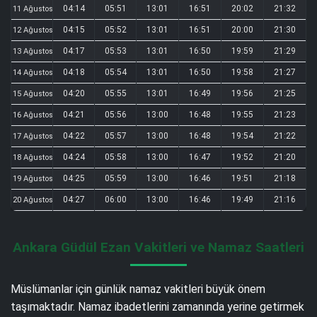
04:14
05:51
13:01
16:51
20:02
21:32
11 Ağustos
04:15
05:52
13:01
16:51
20:00
21:30
12 Ağustos
04:17
05:53
13:01
16:50
19:59
21:29
13 Ağustos
04:18
05:54
13:01
16:50
19:58
21:27
14 Ağustos
04:20
05:55
13:01
16:49
19:56
21:25
15 Ağustos
04:21
05:56
13:00
16:48
19:55
21:23
16 Ağustos
04:22
05:57
13:00
16:48
19:54
21:22
17 Ağustos
04:24
05:58
13:00
16:47
19:52
21:20
18 Ağustos
04:25
05:59
13:00
16:46
19:51
21:18
19 Ağustos
04:27
06:00
13:00
16:46
19:49
21:16
20 Ağustos
Ankara Güdül Ezan Vakitleri ve Namaz Saatleri
Müslümanlar için günlük namaz vakitleri büyük önem
taşımaktadır. Namaz ibadetlerini zamanında yerine getirmek