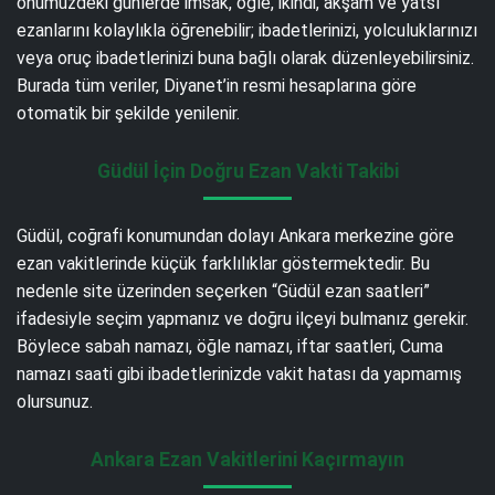
önümüzdeki günlerde imsak, öğle, ikindi, akşam ve yatsı
ezanlarını kolaylıkla öğrenebilir; ibadetlerinizi, yolculuklarınızı
veya oruç ibadetlerinizi buna bağlı olarak düzenleyebilirsiniz.
Burada tüm veriler, Diyanet’in resmi hesaplarına göre
otomatik bir şekilde yenilenir.
Güdül İçin Doğru Ezan Vakti Takibi
Güdül, coğrafi konumundan dolayı Ankara merkezine göre
ezan vakitlerinde küçük farklılıklar göstermektedir. Bu
nedenle site üzerinden seçerken “Güdül ezan saatleri”
ifadesiyle seçim yapmanız ve doğru ilçeyi bulmanız gerekir.
Böylece sabah namazı, öğle namazı, iftar saatleri, Cuma
namazı saati gibi ibadetlerinizde vakit hatası da yapmamış
olursunuz.
Ankara Ezan Vakitlerini Kaçırmayın