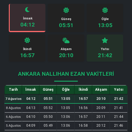
İmsak
Güneş
Öğle
04:12
05:51
13:05
İkindi
Akşam
Yatsı
16:57
20:10
21:42
ANKARA NALLIHAN EZAN VAKITLERI
Tarih
İmsak
Güneş
Öğle
İkindi
Akşam
Yatsı
04:12
05:51
13:05
16:57
20:10
21:42
7 Ağustos
04:13
05:52
13:05
16:56
20:09
21:41
8 Ağustos
04:10
05:50
13:06
16:57
20:11
21:44
6 Ağustos
04:09
05:49
13:06
16:58
20:12
21:46
5 Ağustos