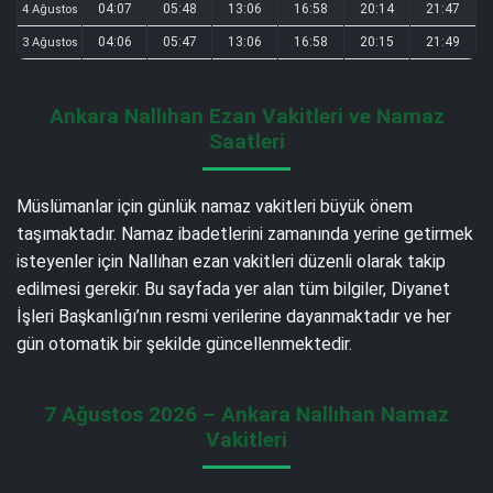
04:07
05:48
13:06
16:58
20:14
21:47
4 Ağustos
04:06
05:47
13:06
16:58
20:15
21:49
3 Ağustos
Ankara Nallıhan Ezan Vakitleri ve Namaz
Saatleri
Müslümanlar için günlük namaz vakitleri büyük önem
taşımaktadır. Namaz ibadetlerini zamanında yerine getirmek
isteyenler için Nallıhan ezan vakitleri düzenli olarak takip
edilmesi gerekir. Bu sayfada yer alan tüm bilgiler, Diyanet
İşleri Başkanlığı’nın resmi verilerine dayanmaktadır ve her
gün otomatik bir şekilde güncellenmektedir.
7 Ağustos 2026 – Ankara Nallıhan Namaz
Vakitleri