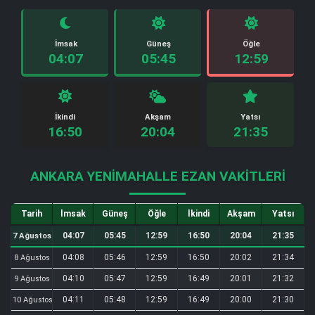
İmsak
Güneş
Öğle
04:07
05:45
12:59
İkindi
Akşam
Yatsı
16:50
20:04
21:35
ANKARA YENIMAHALLE EZAN VAKITLERI
Tarih
İmsak
Güneş
Öğle
İkindi
Akşam
Yatsı
04:07
05:45
12:59
16:50
20:04
21:35
7 Ağustos
04:08
05:46
12:59
16:50
20:02
21:34
8 Ağustos
04:10
05:47
12:59
16:49
20:01
21:32
9 Ağustos
04:11
05:48
12:59
16:49
20:00
21:30
10 Ağustos