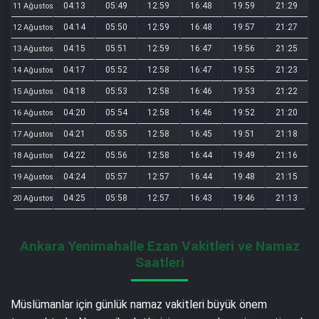
04:13
05:49
12:59
16:48
19:59
21:29
11 Ağustos
04:14
05:50
12:59
16:48
19:57
21:27
12 Ağustos
04:15
05:51
12:59
16:47
19:56
21:25
13 Ağustos
04:17
05:52
12:58
16:47
19:55
21:23
14 Ağustos
04:18
05:53
12:58
16:46
19:53
21:22
15 Ağustos
04:20
05:54
12:58
16:46
19:52
21:20
16 Ağustos
04:21
05:55
12:58
16:45
19:51
21:18
17 Ağustos
04:22
05:56
12:58
16:44
19:49
21:16
18 Ağustos
04:24
05:57
12:57
16:44
19:48
21:15
19 Ağustos
04:25
05:58
12:57
16:43
19:46
21:13
20 Ağustos
Ankara Yenimahalle Ezan Vakitleri ve Namaz
Saatleri
Müslümanlar için günlük namaz vakitleri büyük önem