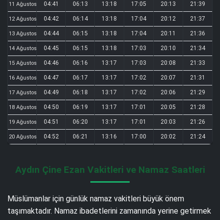
04:41
06:13
13:18
17:05
20:13
21:39
11 Ağustos
04:42
06:14
13:18
17:04
20:12
21:37
12 Ağustos
04:44
06:15
13:18
17:04
20:11
21:36
13 Ağustos
04:45
06:15
13:18
17:03
20:10
21:34
14 Ağustos
04:46
06:16
13:17
17:03
20:08
21:33
15 Ağustos
04:47
06:17
13:17
17:02
20:07
21:31
16 Ağustos
04:49
06:18
13:17
17:02
20:06
21:29
17 Ağustos
04:50
06:19
13:17
17:01
20:05
21:28
18 Ağustos
04:51
06:20
13:17
17:01
20:03
21:26
19 Ağustos
04:52
06:21
13:16
17:00
20:02
21:24
20 Ağustos
Aydın Çine Ezan Vakitleri ve Namaz Saatleri
Müslümanlar için günlük namaz vakitleri büyük önem
taşımaktadır. Namaz ibadetlerini zamanında yerine getirmek