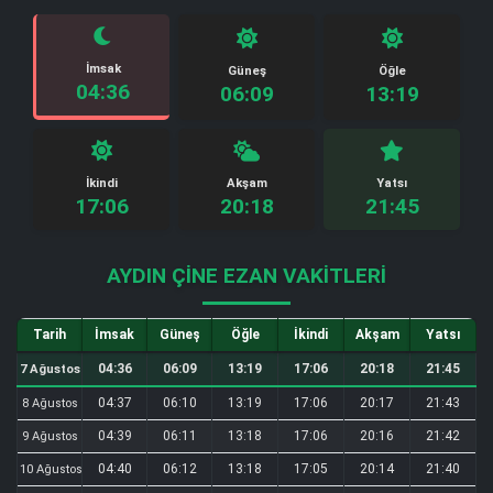
İmsak
Güneş
Öğle
04:36
06:09
13:19
İkindi
Akşam
Yatsı
17:06
20:18
21:45
AYDIN ÇINE EZAN VAKITLERI
Tarih
İmsak
Güneş
Öğle
İkindi
Akşam
Yatsı
04:36
06:09
13:19
17:06
20:18
21:45
7 Ağustos
04:37
06:10
13:19
17:06
20:17
21:43
8 Ağustos
04:39
06:11
13:18
17:06
20:16
21:42
9 Ağustos
04:40
06:12
13:18
17:05
20:14
21:40
10 Ağustos