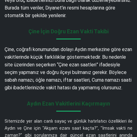
veya oruç ibadetlerinizi buna bağlı olarak düzenleyebilirsiniz.
Burada tüm veriler, Diyanet’in resmi hesaplarına göre
otomatik bir şekilde yenilenir.
Çine İçin Doğru Ezan Vakti Takibi
Çine, coğrafi konumundan dolayı Aydın merkezine göre ezan
vakitlerinde küçük farklılıklar göstermektedir. Bu nedenle
site üzerinden seçerken “Çine ezan saatleri” ifadesiyle
seçim yapmanız ve doğru ilçeyi bulmanız gerekir. Böylece
sabah namazı, öğle namazı, iftar saatleri, Cuma namazı saati
gibi ibadetlerinizde vakit hatası da yapmamış olursunuz.
Aydın Ezan Vakitlerini Kaçırmayın
Sitemizde yer alan canlı sayaç ve günlük hatırlatıcı özellikleri ile
Aydın ve Çine için "Akşam ezanı saat kaçta?", "İmsak vakti ne
zaman?" gibi sorularınıza dair güncel ezan saatlerini anında