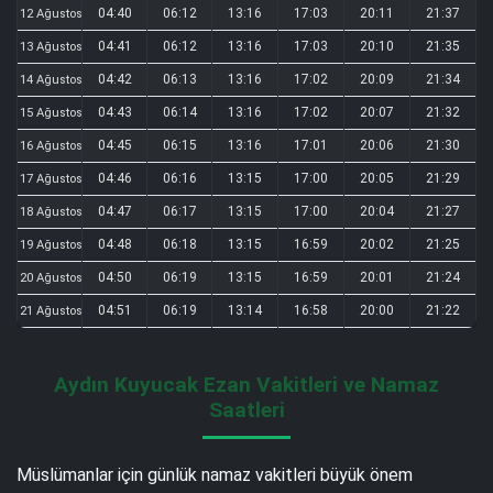
04:40
06:12
13:16
17:03
20:11
21:37
12 Ağustos
04:41
06:12
13:16
17:03
20:10
21:35
13 Ağustos
04:42
06:13
13:16
17:02
20:09
21:34
14 Ağustos
04:43
06:14
13:16
17:02
20:07
21:32
15 Ağustos
04:45
06:15
13:16
17:01
20:06
21:30
16 Ağustos
04:46
06:16
13:15
17:00
20:05
21:29
17 Ağustos
04:47
06:17
13:15
17:00
20:04
21:27
18 Ağustos
04:48
06:18
13:15
16:59
20:02
21:25
19 Ağustos
04:50
06:19
13:15
16:59
20:01
21:24
20 Ağustos
04:51
06:19
13:14
16:58
20:00
21:22
21 Ağustos
Aydın Kuyucak Ezan Vakitleri ve Namaz
Saatleri
Müslümanlar için günlük namaz vakitleri büyük önem