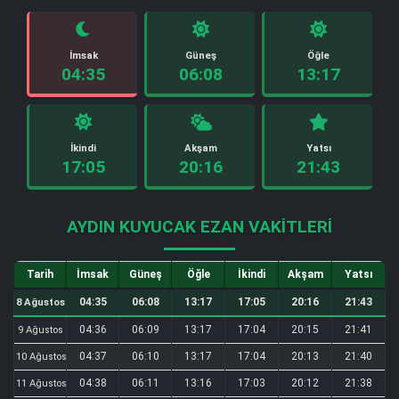
İmsak
Güneş
Öğle
04:35
06:08
13:17
İkindi
Akşam
Yatsı
17:05
20:16
21:43
AYDIN KUYUCAK EZAN VAKITLERI
Tarih
İmsak
Güneş
Öğle
İkindi
Akşam
Yatsı
04:35
06:08
13:17
17:05
20:16
21:43
8 Ağustos
04:36
06:09
13:17
17:04
20:15
21:41
9 Ağustos
04:37
06:10
13:17
17:04
20:13
21:40
10 Ağustos
04:38
06:11
13:16
17:03
20:12
21:38
11 Ağustos