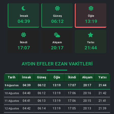
İmsak
Güneş
Öğle
04:39
06:12
13:19
İkindi
Akşam
Yatsı
17:07
20:17
21:44
AYDIN EFELER EZAN VAKITLERI
Tarih
İmsak
Güneş
Öğle
İkindi
Akşam
Yatsı
04:39
06:12
13:19
17:07
20:17
21:44
9 Ağustos
04:40
06:12
13:19
17:06
20:16
21:42
10 Ağustos
04:41
06:13
13:19
17:06
20:15
21:41
11 Ağustos
04:42
06:14
13:19
17:05
20:13
21:39
12 Ağustos