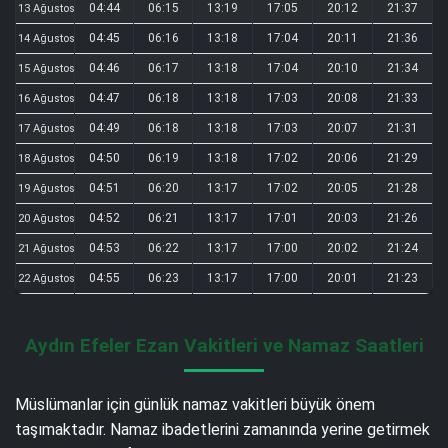
04:44
06:15
13:19
17:05
20:12
21:37
13 Ağustos
04:45
06:16
13:18
17:04
20:11
21:36
14 Ağustos
04:46
06:17
13:18
17:04
20:10
21:34
15 Ağustos
04:47
06:18
13:18
17:03
20:08
21:33
16 Ağustos
04:49
06:18
13:18
17:03
20:07
21:31
17 Ağustos
04:50
06:19
13:18
17:02
20:06
21:29
18 Ağustos
04:51
06:20
13:17
17:02
20:05
21:28
19 Ağustos
04:52
06:21
13:17
17:01
20:03
21:26
20 Ağustos
04:53
06:22
13:17
17:00
20:02
21:24
21 Ağustos
04:55
06:23
13:17
17:00
20:01
21:23
22 Ağustos
Aydın Efeler Ezan Vakitleri ve Namaz Saatleri
Müslümanlar için günlük namaz vakitleri büyük önem
taşımaktadır. Namaz ibadetlerini zamanında yerine getirmek