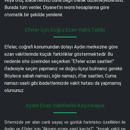
veya oruç ibadetlerinizi buna bağlı olarak düzenleyebilirsiniz.
Burada tüm veriler, Diyanet’in resmi hesaplarına göre
otomatik bir şekilde yenilenir.
Efeler İçin Doğru Ezan Vakti Takibi
Efeler, coğrafi konumundan dolayı Aydın merkezine göre
ezan vakitlerinde küçük farklılıklar göstermektedir. Bu
nedenle site üzerinden seçerken “Efeler ezan saatleri”
ifadesiyle seçim yapmanız ve doğru ilçeyi bulmanız gerekir.
Böylece sabah namazı, öğle namazı, iftar saatleri, Cuma
namazı saati gibi ibadetlerinizde vakit hatası da yapmamış
olursunuz.
Aydın Ezan Vakitlerini Kaçırmayın
Sitemizde yer alan canlı sayaç ve günlük hatırlatıcı özellikleri ile
Aydın ve Efeler için "Akşam ezanı saat kaçta?", "İmsak vakti ne