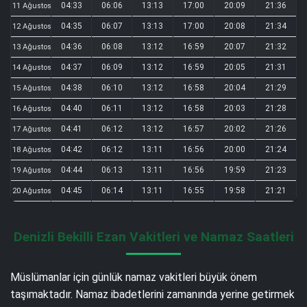
04:33
06:06
13:13
17:00
20:09
21:36
11 Ağustos
04:35
06:07
13:13
17:00
20:08
21:34
12 Ağustos
04:36
06:08
13:12
16:59
20:07
21:32
13 Ağustos
04:37
06:09
13:12
16:59
20:05
21:31
14 Ağustos
04:38
06:10
13:12
16:58
20:04
21:29
15 Ağustos
04:40
06:11
13:12
16:58
20:03
21:28
16 Ağustos
04:41
06:12
13:12
16:57
20:02
21:26
17 Ağustos
04:42
06:12
13:11
16:56
20:00
21:24
18 Ağustos
04:44
06:13
13:11
16:56
19:59
21:23
19 Ağustos
04:45
06:14
13:11
16:55
19:58
21:21
20 Ağustos
Denizli Bekilli Ezan Vakitleri ve Namaz Saatleri
Müslümanlar için günlük namaz vakitleri büyük önem
taşımaktadır. Namaz ibadetlerini zamanında yerine getirmek