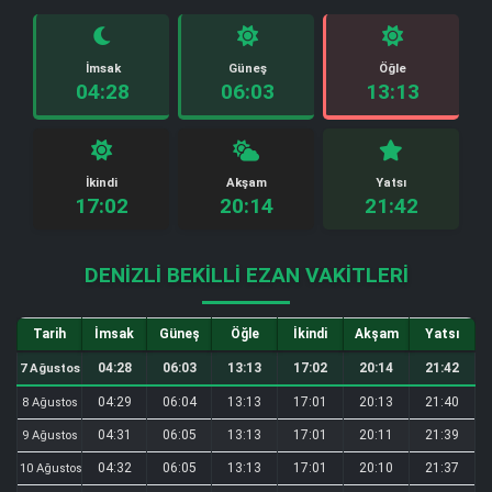
İmsak
Güneş
Öğle
04:28
06:03
13:13
İkindi
Akşam
Yatsı
17:02
20:14
21:42
DENIZLI BEKILLI EZAN VAKITLERI
Tarih
İmsak
Güneş
Öğle
İkindi
Akşam
Yatsı
04:28
06:03
13:13
17:02
20:14
21:42
7 Ağustos
04:29
06:04
13:13
17:01
20:13
21:40
8 Ağustos
04:31
06:05
13:13
17:01
20:11
21:39
9 Ağustos
04:32
06:05
13:13
17:01
20:10
21:37
10 Ağustos