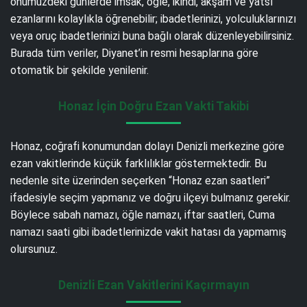
önümüzdeki günlerde imsak, öğle, ikindi, akşam ve yatsı
ezanlarını kolaylıkla öğrenebilir; ibadetlerinizi, yolculuklarınızı
veya oruç ibadetlerinizi buna bağlı olarak düzenleyebilirsiniz.
Burada tüm veriler, Diyanet’in resmi hesaplarına göre
otomatik bir şekilde yenilenir.
Honaz İçin Doğru Ezan Vakti Takibi
Honaz, coğrafi konumundan dolayı Denizli merkezine göre
ezan vakitlerinde küçük farklılıklar göstermektedir. Bu
nedenle site üzerinden seçerken “Honaz ezan saatleri”
ifadesiyle seçim yapmanız ve doğru ilçeyi bulmanız gerekir.
Böylece sabah namazı, öğle namazı, iftar saatleri, Cuma
namazı saati gibi ibadetlerinizde vakit hatası da yapmamış
olursunuz.
Denizli Ezan Vakitlerini Kaçırmayın