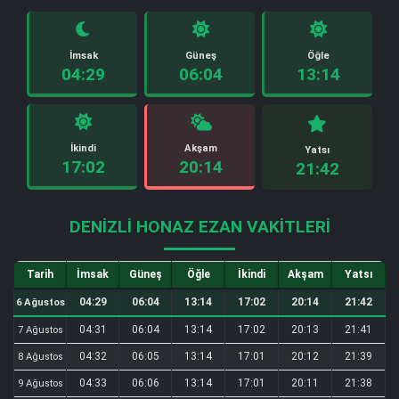
İmsak
Güneş
Öğle
04:29
06:04
13:14
İkindi
Akşam
Yatsı
17:02
20:14
21:42
DENIZLI HONAZ EZAN VAKITLERI
Tarih
İmsak
Güneş
Öğle
İkindi
Akşam
Yatsı
04:29
06:04
13:14
17:02
20:14
21:42
6 Ağustos
04:31
06:04
13:14
17:02
20:13
21:41
7 Ağustos
04:32
06:05
13:14
17:01
20:12
21:39
8 Ağustos
04:33
06:06
13:14
17:01
20:11
21:38
9 Ağustos