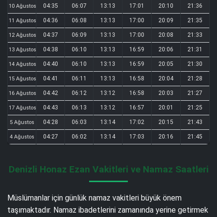
04:35
06:07
13:13
17:01
20:10
21:36
10 Ağustos
04:36
06:08
13:13
17:00
20:09
21:35
11 Ağustos
04:37
06:09
13:13
17:00
20:08
21:33
12 Ağustos
04:38
06:10
13:13
16:59
20:06
21:31
13 Ağustos
04:40
06:10
13:13
16:59
20:05
21:30
14 Ağustos
04:41
06:11
13:13
16:58
20:04
21:28
15 Ağustos
04:42
06:12
13:12
16:58
20:03
21:27
16 Ağustos
04:43
06:13
13:12
16:57
20:01
21:25
17 Ağustos
04:28
06:03
13:14
17:02
20:15
21:43
5 Ağustos
04:27
06:02
13:14
17:03
20:16
21:45
4 Ağustos
Denizli Honaz Ezan Vakitleri ve Namaz Saatleri
Müslümanlar için günlük namaz vakitleri büyük önem
taşımaktadır. Namaz ibadetlerini zamanında yerine getirmek