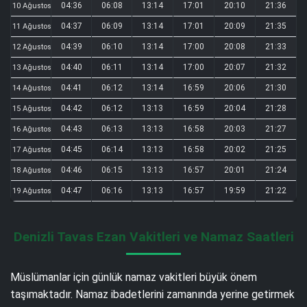
04:36
06:08
13:14
17:01
20:10
21:36
10 Ağustos
04:37
06:09
13:14
17:01
20:09
21:35
11 Ağustos
04:39
06:10
13:14
17:00
20:08
21:33
12 Ağustos
04:40
06:11
13:14
17:00
20:07
21:32
13 Ağustos
04:41
06:12
13:14
16:59
20:06
21:30
14 Ağustos
04:42
06:12
13:13
16:59
20:04
21:28
15 Ağustos
04:43
06:13
13:13
16:58
20:03
21:27
16 Ağustos
04:45
06:14
13:13
16:58
20:02
21:25
17 Ağustos
04:46
06:15
13:13
16:57
20:01
21:24
18 Ağustos
04:47
06:16
13:13
16:57
19:59
21:22
19 Ağustos
Denizli Tavas Ezan Vakitleri ve Namaz Saatleri
Müslümanlar için günlük namaz vakitleri büyük önem
taşımaktadır. Namaz ibadetlerini zamanında yerine getirmek