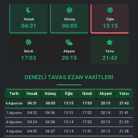
İmsak
Güneş
Öğle
04:31
06:05
13:15
İkindi
Akşam
Yatsı
17:03
20:15
21:42
DENIZLI TAVAS EZAN VAKITLERI
Tarih
İmsak
Güneş
Öğle
İkindi
Akşam
Yatsı
04:31
06:05
13:15
17:03
20:15
21:42
6 Ağustos
04:32
06:06
13:15
17:02
20:14
21:41
7 Ağustos
04:34
06:06
13:14
17:02
20:13
21:39
8 Ağustos
04:35
06:07
13:14
17:01
20:12
21:38
9 Ağustos