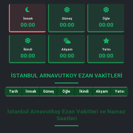
İmsak
Güneş
Öğle
00:00
00:00
00:00
İkindi
Akşam
Yatsı
00:00
00:00
00:00
İSTANBUL ARNAVUTKOY EZAN VAKITLERI
Tarih
İmsak
Güneş
Öğle
İkindi
Akşam
Yatsı
İstanbul Arnavutkoy Ezan Vakitleri ve Namaz
Saatleri