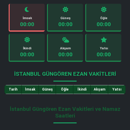
İmsak
Güneş
Öğle
00:00
00:00
00:00
İkindi
Akşam
Yatsı
00:00
00:00
00:00
İSTANBUL GÜNGÖREN EZAN VAKITLERI
Tarih
İmsak
Güneş
Öğle
İkindi
Akşam
Yatsı
İstanbul Güngören Ezan Vakitleri ve Namaz
Saatleri