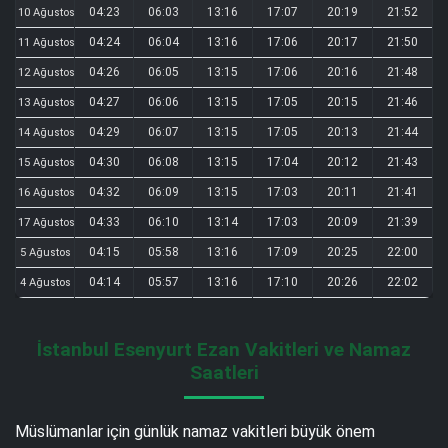
04:23
06:03
13:16
17:07
20:19
21:52
10 Ağustos
04:24
06:04
13:16
17:06
20:17
21:50
11 Ağustos
04:26
06:05
13:15
17:06
20:16
21:48
12 Ağustos
04:27
06:06
13:15
17:05
20:15
21:46
13 Ağustos
04:29
06:07
13:15
17:05
20:13
21:44
14 Ağustos
04:30
06:08
13:15
17:04
20:12
21:43
15 Ağustos
04:32
06:09
13:15
17:03
20:11
21:41
16 Ağustos
04:33
06:10
13:14
17:03
20:09
21:39
17 Ağustos
04:15
05:58
13:16
17:09
20:25
22:00
5 Ağustos
04:14
05:57
13:16
17:10
20:26
22:02
4 Ağustos
İstanbul Esenyurt Ezan Vakitleri ve Namaz
Saatleri
Müslümanlar için günlük namaz vakitleri büyük önem