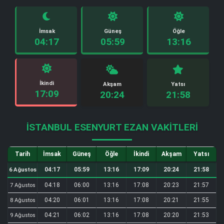
İmsak
Güneş
Öğle
04:17
05:59
13:16
İkindi
Akşam
Yatsı
17:09
20:24
21:58
İSTANBUL ESENYURT EZAN VAKITLERI
Tarih
İmsak
Güneş
Öğle
İkindi
Akşam
Yatsı
04:17
05:59
13:16
17:09
20:24
21:58
6 Ağustos
04:18
06:00
13:16
17:08
20:23
21:57
7 Ağustos
04:20
06:01
13:16
17:08
20:21
21:55
8 Ağustos
04:21
06:02
13:16
17:08
20:20
21:53
9 Ağustos