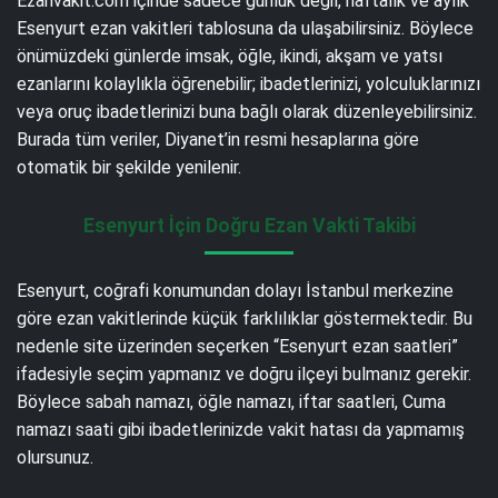
Ezanvakit.com içinde sadece günlük değil, haftalık ve aylık
Esenyurt ezan vakitleri tablosuna da ulaşabilirsiniz. Böylece
önümüzdeki günlerde imsak, öğle, ikindi, akşam ve yatsı
ezanlarını kolaylıkla öğrenebilir; ibadetlerinizi, yolculuklarınızı
veya oruç ibadetlerinizi buna bağlı olarak düzenleyebilirsiniz.
Burada tüm veriler, Diyanet’in resmi hesaplarına göre
otomatik bir şekilde yenilenir.
Esenyurt İçin Doğru Ezan Vakti Takibi
Esenyurt, coğrafi konumundan dolayı İstanbul merkezine
göre ezan vakitlerinde küçük farklılıklar göstermektedir. Bu
nedenle site üzerinden seçerken “Esenyurt ezan saatleri”
ifadesiyle seçim yapmanız ve doğru ilçeyi bulmanız gerekir.
Böylece sabah namazı, öğle namazı, iftar saatleri, Cuma
namazı saati gibi ibadetlerinizde vakit hatası da yapmamış
olursunuz.